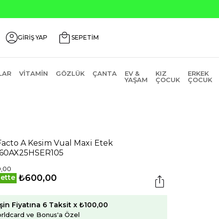
Seçili Ürünlerde ₺2000 Üzeri ₺2
GİRİŞ YAP
SEPETİM
LAR
VITAMIN
GÖZLÜK
ÇANTA
EV &
KIZ
ERKEK
YAŞAM
ÇOCUK
ÇOCUK
acto A Kesim Vual Maxi Etek
60AX25HSER105
0,00
₺600,00
ette
şin Fiyatına 6 Taksit x ₺100,00
rldcard ve Bonus'a Özel