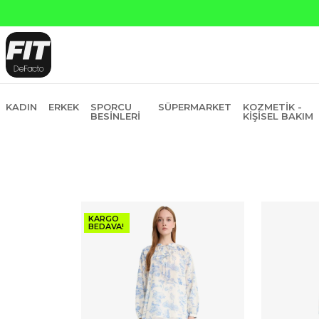
na Peşin Fiyatına 6 Taksit
KADIN
ERKEK
SPORCU
SÜPERMARKET
KOZMETIK -
BESINLERI
KIŞISEL BAKIM
KARGO
BEDAVA!