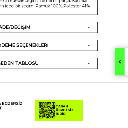
ercih edebileceğiniz temel bir parça. Kadınlar
çin ideal bir seçim. Pamuk 100%,Poliester 41%
İADE/DEĞİŞİM
ÖDEME SEÇENEKLERİ
BEDEN TABLOSU
& EGZERSİZ
TARA &
T
ÜCRETSİZ
İNDİR!