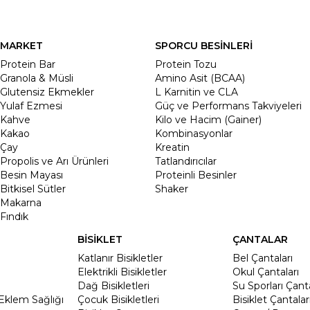
MARKET
SPORCU BESİNLERİ
Protein Bar
Protein Tozu
Granola & Müsli
Amino Asit (BCAA)
Glutensiz Ekmekler
L Karnitin ve CLA
Yulaf Ezmesi
Güç ve Performans Takviyeleri
Kahve
Kilo ve Hacim (Gainer)
Kakao
Kombinasyonlar
Çay
Kreatin
Propolis ve Arı Ürünleri
Tatlandırıcılar
Besin Mayası
Proteinli Besinler
Bitkisel Sütler
Shaker
Makarna
Fındık
BİSİKLET
ÇANTALAR
Katlanır Bisikletler
Bel Çantaları
Elektrikli Bisikletler
Okul Çantaları
Dağ Bisikletleri
Su Sporları Çanta
Eklem Sağlığı
Çocuk Bisikletleri
Bisiklet Çantalar