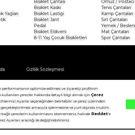
Bisiklet Çantası
Omuz / Postacı 
Bisiklet Kaskı
Tenis Çantaları
k Yağları
Bisiklet Lastiği
Kamp Çantaları
tik
Bisiklet Jant
Sırt Çantaları
Pedal
Yemek / Beslen
Bisiklet Eldiveni
Mat Çantaları
8-11 Yaş Çocuk Bisikletleri
Spor Çantaları
da
Gizlilik Sözleşmesi
ü nasıl iade edebilirim?
klıdır.