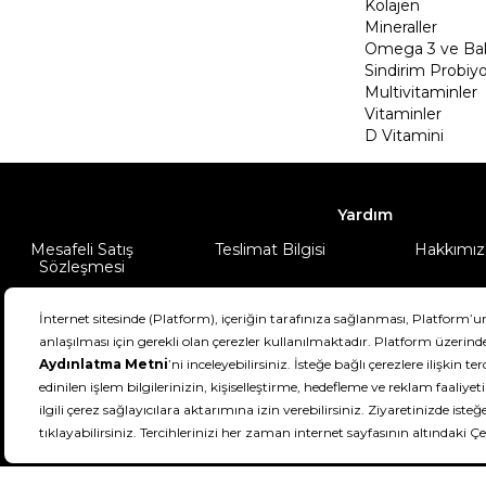
Kolajen
Mineraller
Omega 3 ve Balı
Sindirim Probiyo
Multivitaminler
Vitaminler
D Vitamini
Yardım
Mesafeli Satış
Teslimat Bilgisi
Hakkımız
Sözleşmesi
Şartlar & Koşullar
Ürünüm
DeFactoFIT ©️ 2022-2026. Tüm hakları sa
11
SEÇİNİZ