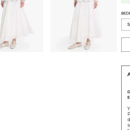
BED
E
Y
P
d
s