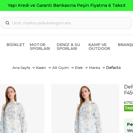
BISIKLET
MOTOR
DENIZ & SU
KAMP VE
BRANŞ
SPORLARI
SPORLARI
OUTDOOR
Ana Sayfa
Kadın
Alt Giyim
Etek
Marka
Defacto
DeF
F45
₺75
Sep
Pe
Wo