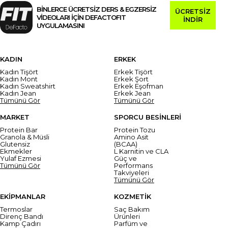
BİNLERCE ÜCRETSİZ DERS & EGZERSİZ
ÜCRETSİZ
VİDEOLARI İÇİN DEFACTOFIT
İNDİR
UYGULAMASINI
KADIN
ERKEK
Kadın Tişört
Erkek Tişört
Kadın Mont
Erkek Şort
Kadın Sweatshirt
Erkek Eşofman
Kadın Jean
Erkek Jean
Tümünü Gör
Tümünü Gör
MARKET
SPORCU BESİNLERİ
Protein Bar
Protein Tozu
Granola & Müsli
Amino Asit
Glutensiz
(BCAA)
Ekmekler
L Karnitin ve CLA
Yulaf Ezmesi
Güç ve
Tümünü Gör
Performans
Takviyeleri
Tümünü Gör
EKİPMANLAR
KOZMETİK
Termoslar
Saç Bakım
Direnç Bandı
Ürünleri
Kamp Çadırı
Parfüm ve