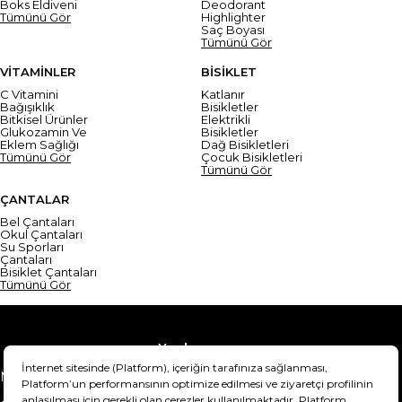
Boks Eldiveni
Deodorant
Tümünü Gör
Highlighter
Saç Boyası
Tümünü Gör
VİTAMİNLER
BİSİKLET
C Vitamini
Katlanır
Bağışıklık
Bisikletler
Bitkisel Ürünler
Elektrikli
Glukozamin Ve
Bisikletler
Eklem Sağlığı
Dağ Bisikletleri
Tümünü Gör
Çocuk Bisikletleri
Tümünü Gör
ÇANTALAR
Bel Çantaları
Okul Çantaları
Su Sporları
Çantaları
Bisiklet Çantaları
Tümünü Gör
Yardım
Mesafeli Satış Sözleşmesi
Teslimat Bilgisi