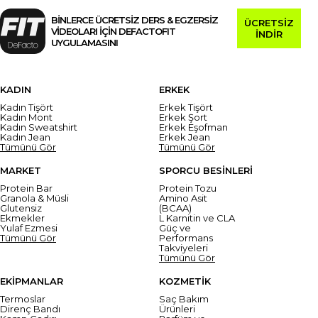
BİNLERCE ÜCRETSİZ DERS & EGZERSİZ
ÜCRETSİZ
VİDEOLARI İÇİN DEFACTOFIT
İNDİR
UYGULAMASINI
KADIN
ERKEK
Kadın Tişört
Erkek Tişört
Kadın Mont
Erkek Şort
Kadın Sweatshirt
Erkek Eşofman
Kadın Jean
Erkek Jean
Tümünü Gör
Tümünü Gör
MARKET
SPORCU BESİNLERİ
Protein Bar
Protein Tozu
Granola & Müsli
Amino Asit
Glutensiz
(BCAA)
Ekmekler
L Karnitin ve CLA
Yulaf Ezmesi
Güç ve
Tümünü Gör
Performans
Takviyeleri
Tümünü Gör
EKİPMANLAR
KOZMETİK
Termoslar
Saç Bakım
Direnç Bandı
Ürünleri