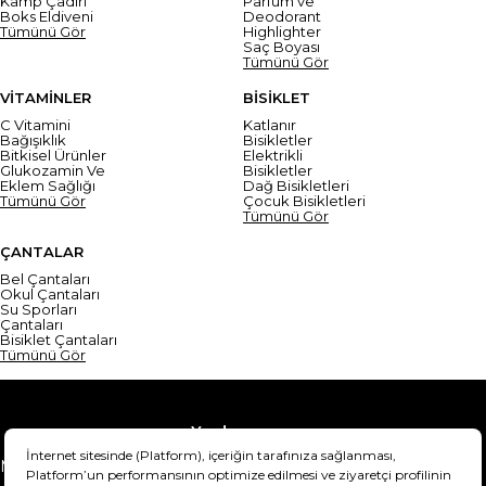
Kamp Çadırı
Parfüm ve
Boks Eldiveni
Deodorant
Tümünü Gör
Highlighter
Saç Boyası
Tümünü Gör
VİTAMİNLER
BİSİKLET
C Vitamini
Katlanır
Bağışıklık
Bisikletler
Bitkisel Ürünler
Elektrikli
Glukozamin Ve
Bisikletler
Eklem Sağlığı
Dağ Bisikletleri
Tümünü Gör
Çocuk Bisikletleri
Tümünü Gör
ÇANTALAR
Bel Çantaları
Okul Çantaları
Su Sporları
Çantaları
Bisiklet Çantaları
Tümünü Gör
Yardım
Mesafeli Satış Sözleşmesi
Teslimat Bilgisi