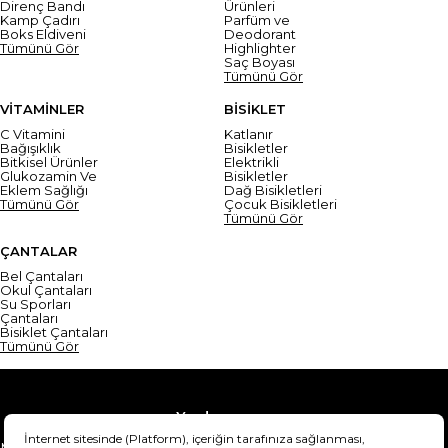
Direnç Bandı
Ürünleri
Kamp Çadırı
Parfüm ve
Boks Eldiveni
Deodorant
Tümünü Gör
Highlighter
Saç Boyası
Tümünü Gör
VİTAMİNLER
BİSİKLET
C Vitamini
Katlanır
Bağışıklık
Bisikletler
Bitkisel Ürünler
Elektrikli
Glukozamin Ve
Bisikletler
Eklem Sağlığı
Dağ Bisikletleri
Tümünü Gör
Çocuk Bisikletleri
Tümünü Gör
ÇANTALAR
Bel Çantaları
Okul Çantaları
Su Sporları
Çantaları
Bisiklet Çantaları
Tümünü Gör
Yardım