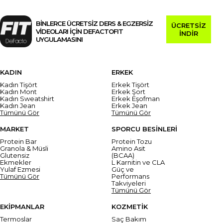
BİNLERCE ÜCRETSİZ DERS & EGZERSİZ
ÜCRETSİZ
VİDEOLARI İÇİN DEFACTOFIT
İNDİR
UYGULAMASINI
KADIN
ERKEK
Kadın Tişört
Erkek Tişört
Kadın Mont
Erkek Şort
Kadın Sweatshirt
Erkek Eşofman
Kadın Jean
Erkek Jean
Tümünü Gör
Tümünü Gör
MARKET
SPORCU BESİNLERİ
Protein Bar
Protein Tozu
Granola & Müsli
Amino Asit
Glutensiz
(BCAA)
Ekmekler
L Karnitin ve CLA
Yulaf Ezmesi
Güç ve
Tümünü Gör
Performans
Takviyeleri
Tümünü Gör
EKİPMANLAR
KOZMETİK
Termoslar
Saç Bakım