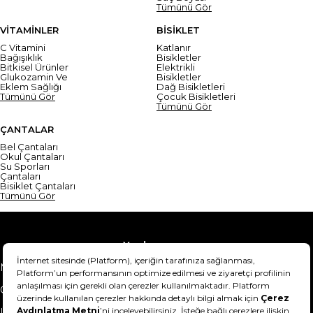
Tümünü Gör
VİTAMİNLER
BİSİKLET
C Vitamini
Katlanır
Bağışıklık
Bisikletler
Bitkisel Ürünler
Elektrikli
Glukozamin Ve
Bisikletler
Eklem Sağlığı
Dağ Bisikletleri
Tümünü Gör
Çocuk Bisikletleri
Tümünü Gör
ÇANTALAR
Bel Çantaları
Okul Çantaları
Su Sporları
Çantaları
Bisiklet Çantaları
Tümünü Gör
Yardım
Mesafeli Satış Sözleşmesi
Teslimat Bilgisi
Gizlilik Sözleşmesi
Şartlar & Koşullar
Ürünümü nasıl iade
Hakkımızda