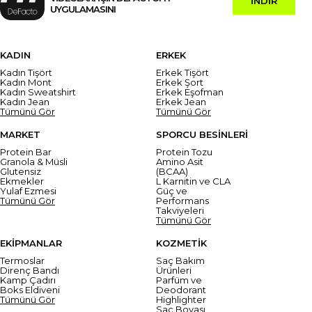
İNDİR
UYGULAMASINI
KADIN
ERKEK
Kadın Tişört
Erkek Tişört
Kadın Mont
Erkek Şort
Kadın Sweatshirt
Erkek Eşofman
Kadın Jean
Erkek Jean
Tümünü Gör
Tümünü Gör
MARKET
SPORCU BESİNLERİ
Protein Bar
Protein Tozu
Granola & Müsli
Amino Asit
Glutensiz
(BCAA)
Ekmekler
L Karnitin ve CLA
Yulaf Ezmesi
Güç ve
Tümünü Gör
Performans
Takviyeleri
Tümünü Gör
EKİPMANLAR
KOZMETİK
Termoslar
Saç Bakım
Direnç Bandı
Ürünleri
Kamp Çadırı
Parfüm ve
Boks Eldiveni
Deodorant
Tümünü Gör
Highlighter
Saç Boyası