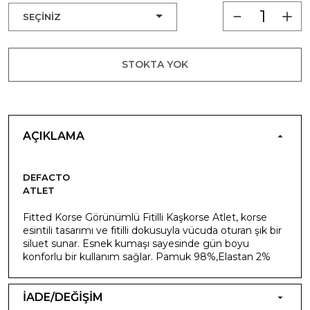
STOKTA YOK
AÇIKLAMA
DEFACTO
ATLET
Fitted Korse Görünümlü Fitilli Kaşkorse Atlet, korse
esintili tasarımı ve fitilli dokusuyla vücuda oturan şık bir
siluet sunar. Esnek kumaşı sayesinde gün boyu
konforlu bir kullanım sağlar. Pamuk 98%,Elastan 2%
İADE/DEĞİŞİM