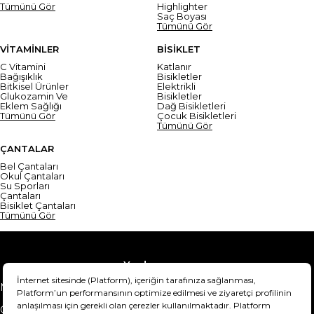
Tümünü Gör
Highlighter
Saç Boyası
Tümünü Gör
VİTAMİNLER
BİSİKLET
C Vitamini
Katlanır
Bağışıklık
Bisikletler
Bitkisel Ürünler
Elektrikli
Glukozamin Ve
Bisikletler
Eklem Sağlığı
Dağ Bisikletleri
Tümünü Gör
Çocuk Bisikletleri
Tümünü Gör
ÇANTALAR
Bel Çantaları
Okul Çantaları
Su Sporları
Çantaları
Bisiklet Çantaları
Tümünü Gör
Yardım
Mesafeli Satış Sözleşmesi
Teslimat Bilgisi
Gizlilik Sözleşmesi
Şartlar & Koşullar