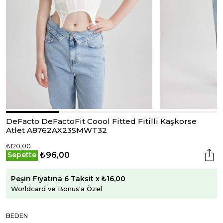
DeFacto DeFactoFit Coool Fitted Fitilli Kaşkorse
Atlet A8762AX23SMWT32
₺120,00
₺96,00
Sepette
Peşin Fiyatına 6 Taksit x ₺16,00
Worldcard ve Bonus'a Özel
BEDEN