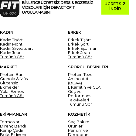
BİNLERCE ÜCRETSİZ DERS & EGZERSİZ
ÜCRETSİZ
VİDEOLARI İÇİN DEFACTOFIT
İNDİR
UYGULAMASINI
KADIN
ERKEK
Kadın Tişört
Erkek Tişört
Kadın Mont
Erkek Şort
Kadın Sweatshirt
Erkek Eşofman
Kadın Jean
Erkek Jean
Tümünü Gör
Tümünü Gör
MARKET
SPORCU BESİNLERİ
Protein Bar
Protein Tozu
Granola & Müsli
Amino Asit
Glutensiz
(BCAA)
Ekmekler
L Karnitin ve CLA
Yulaf Ezmesi
Güç ve
Tümünü Gör
Performans
Takviyeleri
Tümünü Gör
EKİPMANLAR
KOZMETİK
Termoslar
Saç Bakım
Direnç Bandı
Ürünleri
Kamp Çadırı
Parfüm ve
Boks Eldiveni
Deodorant