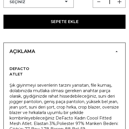
SEPETE EKLE
AÇIKLAMA
DEFACTO
ATLET
Şık giyinmeyi sevenlerin tarzını yansıtan, file kumaş,
dolabınızda mutlaka olması gereken anahtar parça
olarak, giydiğinizde rahat hissedebileceğiniz, suni deri
jogger pantolon, geniş paça pantolon, yüksek bel jean,
jean şort, suni deri şort, crop hırka, crop blazer, oversize
blazer ve hırkalarla uyumlu bir şekilde
kombinleyebileceğiniz DeFacto Kadın Coool Fitted
Mesh Atlet. Elastan 3%,Poliester 97% Manken Bedeni:
Göğüs: 77 Boy: 1,78 Basen: 88 Bel: 59