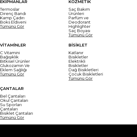
EKİPMANLAR
KOZMETİK
Termoslar
Saç Bakım
Direnç Bandı
Ürünleri
Kamp Çadırı
Parfüm ve
Boks Eldiveni
Deodorant
Tümünü Gör
Highlighter
Saç Boyası
Tümünü Gör
VİTAMİNLER
BİSİKLET
C Vitamini
Katlanır
Bağışıklık
Bisikletler
Bitkisel Ürünler
Elektrikli
Glukozamin Ve
Bisikletler
Eklem Sağlığı
Dağ Bisikletleri
Tümünü Gör
Çocuk Bisikletleri
Tümünü Gör
ÇANTALAR
Bel Çantaları
Okul Çantaları
Su Sporları
Çantaları
Bisiklet Çantaları
Tümünü Gör