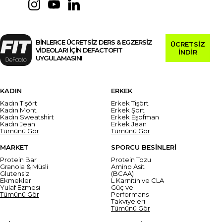
BİNLERCE ÜCRETSİZ DERS & EGZERSİZ
ÜCRETSİZ
VİDEOLARI İÇİN DEFACTOFIT
İNDİR
UYGULAMASINI
KADIN
ERKEK
Kadın Tişört
Erkek Tişört
Kadın Mont
Erkek Şort
Kadın Sweatshirt
Erkek Eşofman
Kadın Jean
Erkek Jean
Tümünü Gör
Tümünü Gör
MARKET
SPORCU BESİNLERİ
Protein Bar
Protein Tozu
Granola & Müsli
Amino Asit
Glutensiz
(BCAA)
Ekmekler
L Karnitin ve CLA
Yulaf Ezmesi
Güç ve
Tümünü Gör
Performans
Takviyeleri
Tümünü Gör