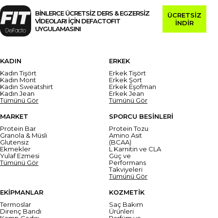
BİNLERCE ÜCRETSİZ DERS & EGZERSİZ
ÜCRETSİZ
VİDEOLARI İÇİN DEFACTOFIT
İNDİR
UYGULAMASINI
KADIN
ERKEK
Kadın Tişört
Erkek Tişört
Kadın Mont
Erkek Şort
Kadın Sweatshirt
Erkek Eşofman
Kadın Jean
Erkek Jean
Tümünü Gör
Tümünü Gör
MARKET
SPORCU BESİNLERİ
Protein Bar
Protein Tozu
Granola & Müsli
Amino Asit
Glutensiz
(BCAA)
Ekmekler
L Karnitin ve CLA
Yulaf Ezmesi
Güç ve
Tümünü Gör
Performans
Takviyeleri
Tümünü Gör
EKİPMANLAR
KOZMETİK
Termoslar
Saç Bakım
Direnç Bandı
Ürünleri
Kamp Çadırı
Parfüm ve