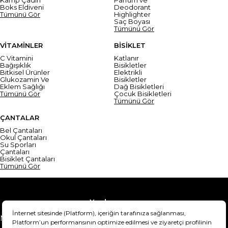
Boks Eldiveni
Deodorant
Tümünü Gör
Highlighter
Saç Boyası
Tümünü Gör
VİTAMİNLER
BİSİKLET
C Vitamini
Katlanır
Bağışıklık
Bisikletler
Bitkisel Ürünler
Elektrikli
Glukozamin Ve
Bisikletler
Eklem Sağlığı
Dağ Bisikletleri
Tümünü Gör
Çocuk Bisikletleri
Tümünü Gör
ÇANTALAR
Bel Çantaları
Okul Çantaları
Su Sporları
Çantaları
Bisiklet Çantaları
Tümünü Gör
Yardım
Mesafeli Satış Sözleşmesi
Teslimat Bilgisi