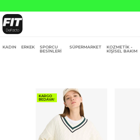
ankasına Peşin Fiyatına 6 Taksit
KADIN
ERKEK
SPORCU
SÜPERMARKET
KOZMETIK -
BESINLERI
KIŞISEL BAKIM
KARGO
BEDAVA!