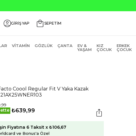
Seçili Ürünlerde ₺2000 Üz
GİRİŞ YAP
SEPETİM
LAR
VITAMIN
GÖZLÜK
ÇANTA
EV &
KIZ
ERKEK
YAŞAM
ÇOCUK
ÇOCUK
acto Coool Regular Fit V Yaka Kazak
321AX25WNER103
,99
₺639,99
ette
şin Fiyatına 6 Taksit x ₺106,67
rldcard ve Bonus'a Özel