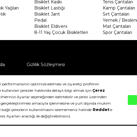
Bisiklet Kaskı
Tenis Çantaları
k Yağları
Bisiklet Lastiği
Kamp Çantaları
tik
Bisiklet Jant
Sırt Çantaları
Pedal
Yemek / Beslen
Bisiklet Eldiveni
Mat Çantaları
8-11 Yaş Çocuk Bisikletleri
Spor Çantaları
da
Gizlilik Sözleşmesi
ü nasıl iade edebilirim?
klıdır.