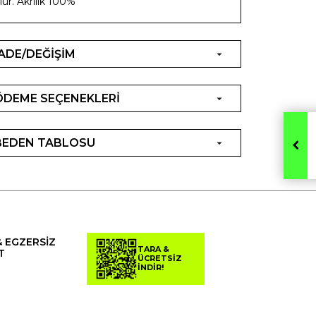
lur. Akrilik 100%
İADE/DEĞİŞİM
ÖDEME SEÇENEKLERİ
BEDEN TABLOSU
& EGZERSİZ
TARA &
T
ÜCRETSİZ
İNDİR!