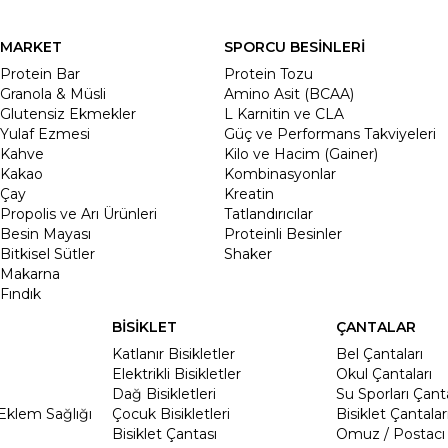
MARKET
SPORCU BESİNLERİ
Protein Bar
Protein Tozu
Granola & Müsli
Amino Asit (BCAA)
Glutensiz Ekmekler
L Karnitin ve CLA
Yulaf Ezmesi
Güç ve Performans Takviyeleri
Kahve
Kilo ve Hacim (Gainer)
Kakao
Kombinasyonlar
Çay
Kreatin
Propolis ve Arı Ürünleri
Tatlandırıcılar
Besin Mayası
Proteinli Besinler
Bitkisel Sütler
Shaker
Makarna
Fındık
BİSİKLET
ÇANTALAR
Katlanır Bisikletler
Bel Çantaları
Elektrikli Bisikletler
Okul Çantaları
Dağ Bisikletleri
Su Sporları Çanta
Eklem Sağlığı
Çocuk Bisikletleri
Bisiklet Çantalar
Bisiklet Çantası
Omuz / Postacı 