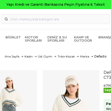
BISIKLET
MOTOR
DENIZ & SU
KAMP VE
BRANŞ
SPORLARI
SPORLARI
OUTDOOR
Ana Sayfa
Kadın
Üst Giyim
Triko-Kazak
Marka
Defacto
DeF
C7
₺799
Sep
Pe
Wo