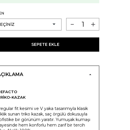
EN
SEPETE EKLE
AÇIKLAMA
DEFACTO
RIKO-KAZAK
egular fit kesimi ve V yaka tasarımıyla klasik
ıklık sunan triko kazak, saç örgülü dokusuyla
ofistike bir görünüm yaratır. Yumuşak kumaşı
ayesinde hem konforlu hem zarif bir tercih