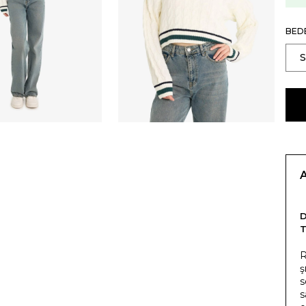
BED
T
R
ş
s
s