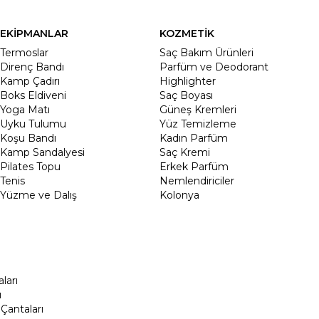
EKİPMANLAR
KOZMETİK
Termoslar
Saç Bakım Ürünleri
Direnç Bandı
Parfüm ve Deodorant
Kamp Çadırı
Highlighter
Boks Eldiveni
Saç Boyası
Yoga Matı
Güneş Kremleri
Uyku Tulumu
Yüz Temizleme
Koşu Bandı
Kadın Parfüm
Kamp Sandalyesi
Saç Kremi
Pilates Topu
Erkek Parfüm
Tenis
Nemlendiriciler
Yüzme ve Dalış
Kolonya
ları
ı
Çantaları