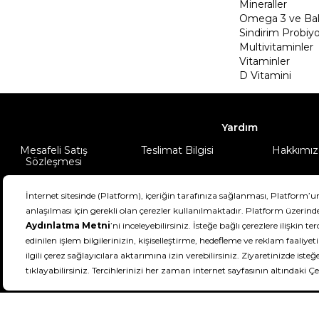
Mineraller
Omega 3 ve Balı
Sindirim Probiyo
Multivitaminler
Vitaminler
D Vitamini
Yardım
Mesafeli Satış
Teslimat Bilgisi
Hakkımız
Sözleşmesi
Şartlar & Koşullar
Ürünüm
DeFactoFIT ©️ 2022-2026. Tüm hakları sa
11
SEÇİNİZ