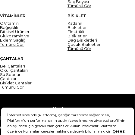
Saç Boyası
Tümünü Gör
VİTAMİNLER
BİSİKLET
C Vitamini
Katlanır
Bağışıklık
Bisikletler
Bitkisel Ürünler
Elektrikli
Glukozamin Ve
Bisikletler
Eklem Sağlığı
Dağ Bisikletleri
Tümünü Gör
Çocuk Bisikletleri
Tümünü Gör
ÇANTALAR
Bel Çantaları
Okul Çantaları
Su Sporları
Çantaları
Bisiklet Çantaları
Tümünü Gör
Yardım
Mesafeli Satış Sözleşmesi
Teslimat Bilgisi
Gizlilik Sözleşmesi
Şartlar & Koşullar