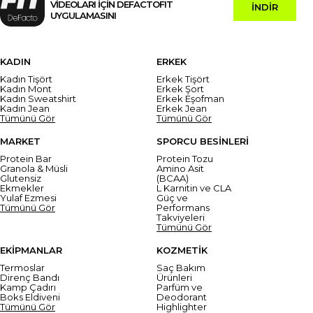
VİDEOLARI İÇİN DEFACTOFIT
İNDİR
UYGULAMASINI
KADIN
ERKEK
Kadın Tişört
Erkek Tişört
Kadın Mont
Erkek Şort
Kadın Sweatshirt
Erkek Eşofman
Kadın Jean
Erkek Jean
Tümünü Gör
Tümünü Gör
MARKET
SPORCU BESİNLERİ
Protein Bar
Protein Tozu
Granola & Müsli
Amino Asit
Glutensiz
(BCAA)
Ekmekler
L Karnitin ve CLA
Yulaf Ezmesi
Güç ve
Tümünü Gör
Performans
Takviyeleri
Tümünü Gör
EKİPMANLAR
KOZMETİK
Termoslar
Saç Bakım
Direnç Bandı
Ürünleri
Kamp Çadırı
Parfüm ve
Boks Eldiveni
Deodorant
Tümünü Gör
Highlighter