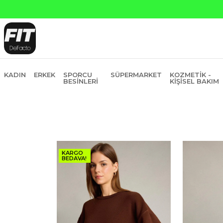
KADIN
ERKEK
SPORCU
SÜPERMARKET
KOZMETIK -
BESINLERI
KIŞISEL BAKIM
KARGO
BEDAVA!