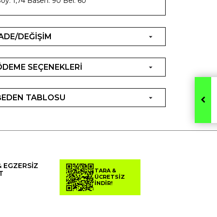
oy: 1,74 Basen: 90 Bel: 60
İADE/DEĞİŞİM
ÖDEME SEÇENEKLERİ
BEDEN TABLOSU
& EGZERSİZ
TARA &
T
ÜCRETSİZ
İNDİR!