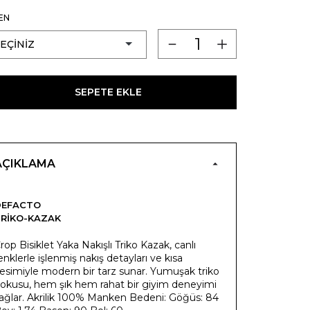
EN
SEPETE EKLE
AÇIKLAMA
DEFACTO
RIKO-KAZAK
rop Bisiklet Yaka Nakışlı Triko Kazak, canlı
enklerle işlenmiş nakış detayları ve kısa
esimiyle modern bir tarz sunar. Yumuşak triko
okusu, hem şık hem rahat bir giyim deneyimi
ağlar. Akrilik 100% Manken Bedeni: Göğüs: 84