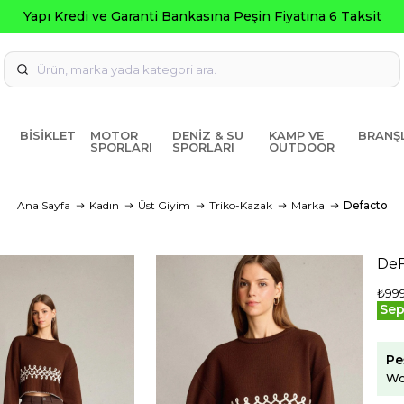
Seçili Ürünlerde ₺2000 Üzeri ₺2
BISIKLET
MOTOR
DENIZ & SU
KAMP VE
BRANŞ
SPORLARI
SPORLARI
OUTDOOR
Ana Sayfa
Kadın
Üst Giyim
Triko-Kazak
Marka
Defacto
DeF
₺999
Sep
Pe
Wo