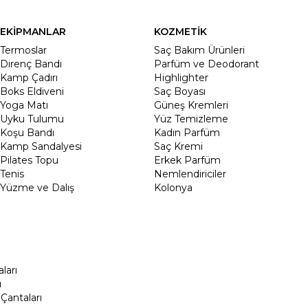
EKİPMANLAR
KOZMETİK
Termoslar
Saç Bakım Ürünleri
Direnç Bandı
Parfüm ve Deodorant
Kamp Çadırı
Highlighter
Boks Eldiveni
Saç Boyası
Yoga Matı
Güneş Kremleri
Uyku Tulumu
Yüz Temizleme
Koşu Bandı
Kadın Parfüm
Kamp Sandalyesi
Saç Kremi
Pilates Topu
Erkek Parfüm
Tenis
Nemlendiriciler
Yüzme ve Dalış
Kolonya
ları
ı
Çantaları