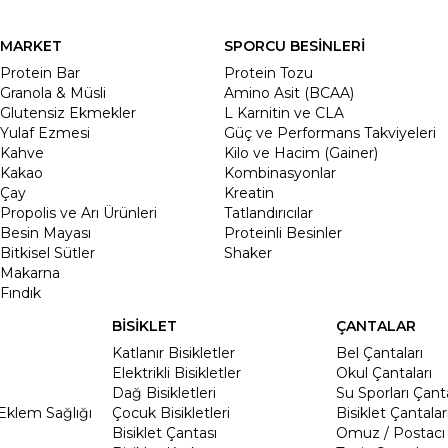
MARKET
SPORCU BESİNLERİ
Protein Bar
Protein Tozu
Granola & Müsli
Amino Asit (BCAA)
Glutensiz Ekmekler
L Karnitin ve CLA
Yulaf Ezmesi
Güç ve Performans Takviyeleri
Kahve
Kilo ve Hacim (Gainer)
Kakao
Kombinasyonlar
Çay
Kreatin
Propolis ve Arı Ürünleri
Tatlandırıcılar
Besin Mayası
Proteinli Besinler
Bitkisel Sütler
Shaker
Makarna
Fındık
BİSİKLET
ÇANTALAR
Katlanır Bisikletler
Bel Çantaları
Elektrikli Bisikletler
Okul Çantaları
Dağ Bisikletleri
Su Sporları Çanta
Eklem Sağlığı
Çocuk Bisikletleri
Bisiklet Çantalar
Bisiklet Çantası
Omuz / Postacı 