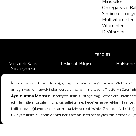
Mineraller
Omega 3 ve Balı
Sindirim Probiyo
Multivitaminler
Vitaminler
D Vitamini
Yardım
Mesafeli Satış
Teslimat Bilgisi
Hakkımız
Sözleşmesi
Şartlar & Koşullar
Ürünüm
DeFactoFIT ©️ 2022-2026. Tüm hakları sa
11
SEÇİNİZ