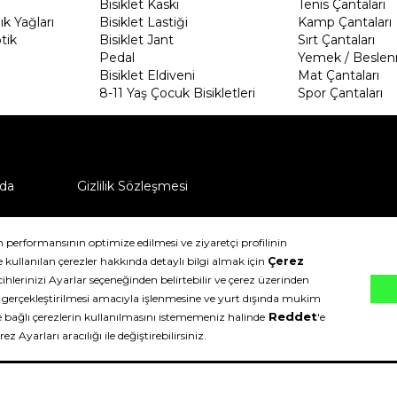
Bisiklet Kaskı
Tenis Çantaları
k Yağları
Bisiklet Lastiği
Kamp Çantaları
tik
Bisiklet Jant
Sırt Çantaları
Pedal
Yemek / Beslen
Bisiklet Eldiveni
Mat Çantaları
8-11 Yaş Çocuk Bisikletleri
Spor Çantaları
da
Gizlilik Sözleşmesi
ü nasıl iade edebilirim?
klıdır.