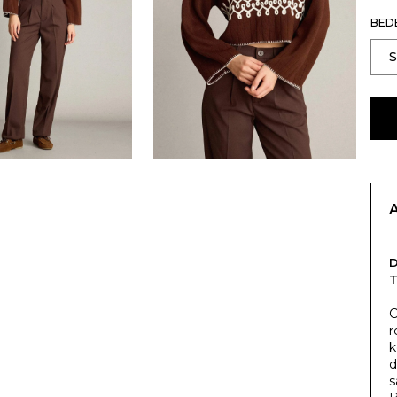
BED
T
C
r
k
d
s