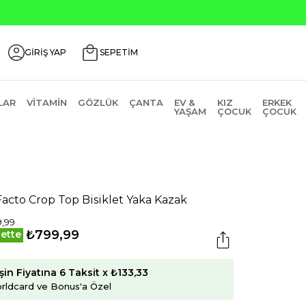
00 İndirim Kodu: AGUSTOS200
GİRİŞ YAP
SEPETİM
LAR
VITAMIN
GÖZLÜK
ÇANTA
EV &
KIZ
ERKEK
YAŞAM
ÇOCUK
ÇOCUK
acto Crop Top Bisiklet Yaka Kazak
,99
₺799,99
ette
şin Fiyatına 6 Taksit x ₺133,33
rldcard ve Bonus'a Özel