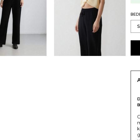
BED
C
m
k
g