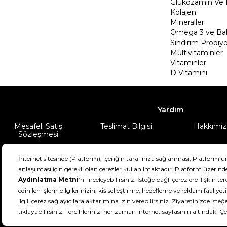
Glukozamin Ve 
Kolajen
Mineraller
Omega 3 ve Balı
Sindirim Probiyo
Multivitaminler
Vitaminler
D Vitamini
Yardım
Mesafeli Satış
Teslimat Bilgisi
Hakkımız
Sözleşmesi
Şartlar & Koşullar
Ürünüm
DeFactoFIT ©️ 2022-2026. Tüm hakları sa
11