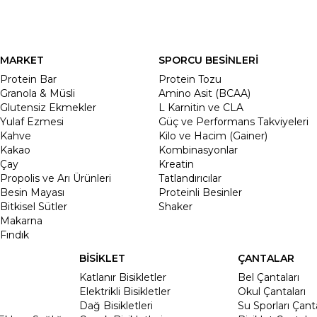
MARKET
SPORCU BESİNLERİ
Protein Bar
Protein Tozu
Granola & Müsli
Amino Asit (BCAA)
Glutensiz Ekmekler
L Karnitin ve CLA
Yulaf Ezmesi
Güç ve Performans Takviyeleri
Kahve
Kilo ve Hacim (Gainer)
Kakao
Kombinasyonlar
Çay
Kreatin
Propolis ve Arı Ürünleri
Tatlandırıcılar
Besin Mayası
Proteinli Besinler
Bitkisel Sütler
Shaker
Makarna
Fındık
BİSİKLET
ÇANTALAR
Katlanır Bisikletler
Bel Çantaları
Elektrikli Bisikletler
Okul Çantaları
Dağ Bisikletleri
Su Sporları Çanta