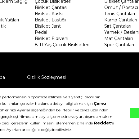
Eklem Sağlığı
Çocuk Bisikletleri
Bisiklet Çantalar
Bisiklet Çantası
Omuz / Postacı 
Bisiklet Kaskı
Tenis Çantaları
k Yağları
Bisiklet Lastiği
Kamp Çantaları
tik
Bisiklet Jant
Sırt Çantaları
Pedal
Yemek / Beslen
Bisiklet Eldiveni
Mat Çantaları
8-11 Yaş Çocuk Bisikletleri
Spor Çantaları
da
Gizlilik Sözleşmesi
ü nasıl iade edebilirim?
klıdır.