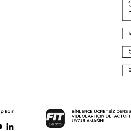
y
M
B
ip Edin
BİNLERCE ÜCRETSİZ DERS 
VİDEOLARI İÇİN DEFACTOFI
UYGULAMASINI