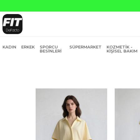
ı Kredi ve Garanti Bankasına Peşin Fiyatına 6 Taksit
KADIN
ERKEK
SPORCU
SÜPERMARKET
KOZMETIK -
BESINLERI
KIŞISEL BAKIM