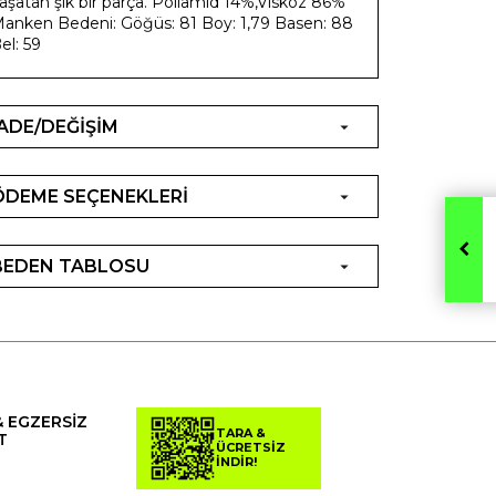
aşatan şık bir parça. Poliamid 14%,Viskoz 86%
anken Bedeni: Göğüs: 81 Boy: 1,79 Basen: 88
el: 59
İADE/DEĞİŞİM
ÖDEME SEÇENEKLERİ
BEDEN TABLOSU
& EGZERSİZ
TARA &
T
ÜCRETSİZ
İNDİR!