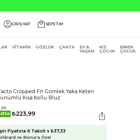
Seçili 
GİRİŞ YAP
SEPETİM
LAR
VITAMIN
GÖZLÜK
ÇANTA
EV &
KIZ
ERKEK
YAŞAM
ÇOCUK
ÇOCUK
acto Cropped Fit Gömlek Yaka Keten
ünümlü Kısa Kollu Bluz
,99
₺223,99
ette
şin Fiyatına 6 Taksit x ₺37,33
rldcard ve Bonus'a Özel