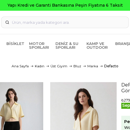
BISIKLET
MOTOR
DENIZ & SU
KAMP VE
BRANŞ
SPORLARI
SPORLARI
OUTDOOR
Ana Sayfa
Kadın
Üst Giyim
Bluz
Marka
Defacto
DeF
Gör
₺279
Sep
Pe
Wo