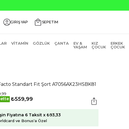
GİRİŞ YAP
SEPETİM
LAR
VITAMIN
GÖZLÜK
ÇANTA
EV &
KIZ
ERKEK
YAŞAM
ÇOCUK
ÇOCUK
acto Standart Fit Şort A7056AX23HSBK81
,99
₺559,99
ette
şin Fiyatına 6 Taksit x ₺93,33
rldcard ve Bonus'a Özel