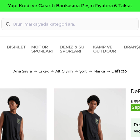
Garanti Bankasına Peşin Fiyatına 6 Taksit
BISIKLET
MOTOR
DENIZ & SU
KAMP VE
BRANŞ
SPORLARI
SPORLARI
OUTDOOR
Ana Sayfa
Erkek
Alt Giyim
Şort
Marka
Defacto
DeF
₺699
Sep
Pe
Wo