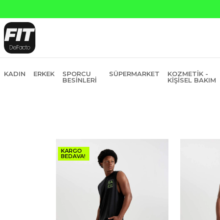
Yapı Kredi ve 
KADIN
ERKEK
SPORCU
SÜPERMARKET
KOZMETIK -
BESINLERI
KIŞISEL BAKIM
KARGO
BEDAVA!