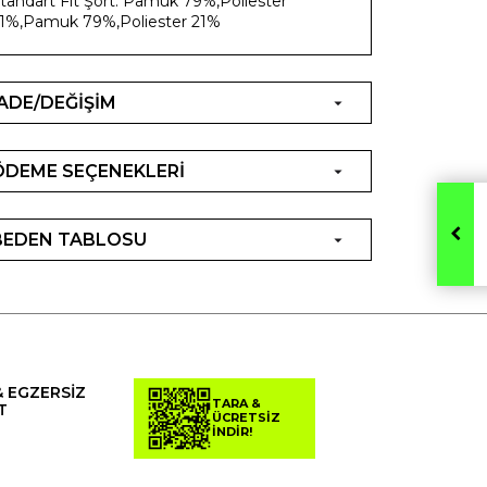
tandart Fit Şort. Pamuk 79%,Poliester
1%,Pamuk 79%,Poliester 21%
İADE/DEĞİŞİM
ÖDEME SEÇENEKLERİ
BEDEN TABLOSU
& EGZERSİZ
TARA &
T
ÜCRETSİZ
İNDİR!