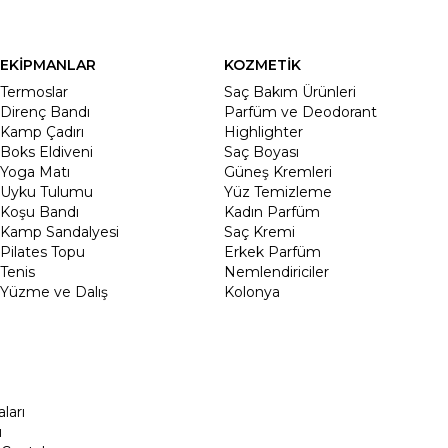
EKİPMANLAR
KOZMETİK
Termoslar
Saç Bakım Ürünleri
Direnç Bandı
Parfüm ve Deodorant
Kamp Çadırı
Highlighter
Boks Eldiveni
Saç Boyası
Yoga Matı
Güneş Kremleri
Uyku Tulumu
Yüz Temizleme
Koşu Bandı
Kadın Parfüm
Kamp Sandalyesi
Saç Kremi
Pilates Topu
Erkek Parfüm
Tenis
Nemlendiriciler
Yüzme ve Dalış
Kolonya
ları
ı