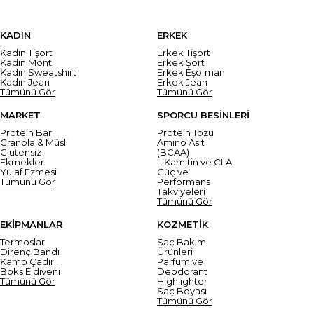
KADIN
ERKEK
Kadın Tişört
Erkek Tişört
Kadın Mont
Erkek Şort
Kadın Sweatshirt
Erkek Eşofman
Kadın Jean
Erkek Jean
Tümünü Gör
Tümünü Gör
MARKET
SPORCU BESİNLERİ
Protein Bar
Protein Tozu
Granola & Müsli
Amino Asit
Glutensiz
(BCAA)
Ekmekler
L Karnitin ve CLA
Yulaf Ezmesi
Güç ve
Tümünü Gör
Performans
Takviyeleri
Tümünü Gör
EKİPMANLAR
KOZMETİK
Termoslar
Saç Bakım
Direnç Bandı
Ürünleri
Kamp Çadırı
Parfüm ve
Boks Eldiveni
Deodorant
Tümünü Gör
Highlighter
Saç Boyası
Tümünü Gör