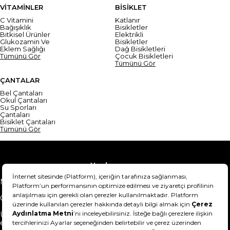
VİTAMİNLER
BİSİKLET
C Vitamini
Katlanır
Bağışıklık
Bisikletler
Bitkisel Ürünler
Elektrikli
Glukozamin Ve
Bisikletler
Eklem Sağlığı
Dağ Bisikletleri
Tümünü Gör
Çocuk Bisikletleri
Tümünü Gör
ÇANTALAR
Bel Çantaları
Okul Çantaları
Su Sporları
Çantaları
Bisiklet Çantaları
Tümünü Gör
Yardım
Mesafeli Satış Sözleşmesi
Teslimat Bilgisi
Gizlilik Sözleşmesi
Şartlar & Koşullar
Ürünümü nasıl iade
Hakkımızda
edebilirim?