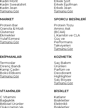
Kadın Mont
Erkek Şort
Kadın Sweatshirt
Erkek Eşofman
Kadın Jean
Erkek Jean
Tümünü Gör
Tümünü Gör
MARKET
SPORCU BESİNLERİ
Protein Bar
Protein Tozu
Granola & Müsli
Amino Asit
Glutensiz
(BCAA)
Ekmekler
L Karnitin ve CLA
Yulaf Ezmesi
Güç ve
Tümünü Gör
Performans
Takviyeleri
Tümünü Gör
EKİPMANLAR
KOZMETİK
Termoslar
Saç Bakım
Direnç Bandı
Ürünleri
Kamp Çadırı
Parfüm ve
Boks Eldiveni
Deodorant
Tümünü Gör
Highlighter
Saç Boyası
Tümünü Gör
VİTAMİNLER
BİSİKLET
C Vitamini
Katlanır
Bağışıklık
Bisikletler
Bitkisel Ürünler
Elektrikli
Glukozamin Ve
Bisikletler