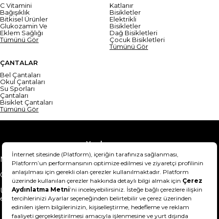
C Vitamini
Katlanır
Bağışıklık
Bisikletler
Bitkisel Ürünler
Elektrikli
Glukozamin Ve
Bisikletler
Eklem Sağlığı
Dağ Bisikletleri
Tümünü Gör
Çocuk Bisikletleri
Tümünü Gör
ÇANTALAR
Bel Çantaları
Okul Çantaları
Su Sporları
Çantaları
Bisiklet Çantaları
Tümünü Gör
Yardım
Mesafeli Satış Sözleşmesi
Teslimat Bilgisi
Gizlilik Sözleşmesi
Şartlar & Koşullar
Ürünümü nasıl iade
Hakkımızda
edebilirim?