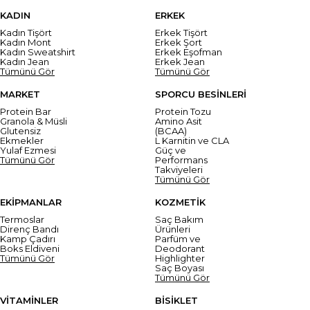
KADIN
ERKEK
Kadın Tişört
Erkek Tişört
Kadın Mont
Erkek Şort
Kadın Sweatshirt
Erkek Eşofman
Kadın Jean
Erkek Jean
Tümünü Gör
Tümünü Gör
MARKET
SPORCU BESİNLERİ
Protein Bar
Protein Tozu
Granola & Müsli
Amino Asit
Glutensiz
(BCAA)
Ekmekler
L Karnitin ve CLA
Yulaf Ezmesi
Güç ve
Tümünü Gör
Performans
Takviyeleri
Tümünü Gör
EKİPMANLAR
KOZMETİK
Termoslar
Saç Bakım
Direnç Bandı
Ürünleri
Kamp Çadırı
Parfüm ve
Boks Eldiveni
Deodorant
Tümünü Gör
Highlighter
Saç Boyası
Tümünü Gör
VİTAMİNLER
BİSİKLET