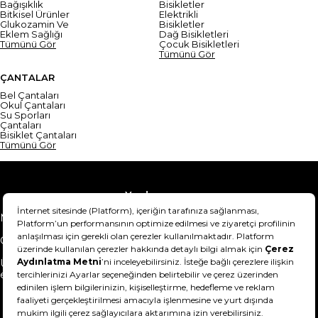
Bağışıklık
Bisikletler
Bitkisel Ürünler
Elektrikli
Glukozamin Ve
Bisikletler
Eklem Sağlığı
Dağ Bisikletleri
Tümünü Gör
Çocuk Bisikletleri
Tümünü Gör
ÇANTALAR
Bel Çantaları
Okul Çantaları
Su Sporları
Çantaları
Bisiklet Çantaları
Tümünü Gör
Yardım
Mesafeli Satış Sözleşmesi
Teslimat Bilgisi
Gizlilik Sözleşmesi
Şartlar & Koşullar
Ürünümü nasıl iade
Hakkımızda
edebilirim?