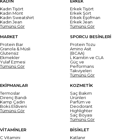
KADIN
ERKEK
Kadın Tişört
Erkek Tişört
Kadın Mont
Erkek Şort
Kadın Sweatshirt
Erkek Eşofman
Kadın Jean
Erkek Jean
Tümünü Gör
Tümünü Gör
MARKET
SPORCU BESİNLERİ
Protein Bar
Protein Tozu
Granola & Müsli
Amino Asit
Glutensiz
(BCAA)
Ekmekler
L Karnitin ve CLA
Yulaf Ezmesi
Güç ve
Tümünü Gör
Performans
Takviyeleri
Tümünü Gör
EKİPMANLAR
KOZMETİK
Termoslar
Saç Bakım
Direnç Bandı
Ürünleri
Kamp Çadırı
Parfüm ve
Boks Eldiveni
Deodorant
Tümünü Gör
Highlighter
Saç Boyası
Tümünü Gör
VİTAMİNLER
BİSİKLET
C Vitamini
Katlanır