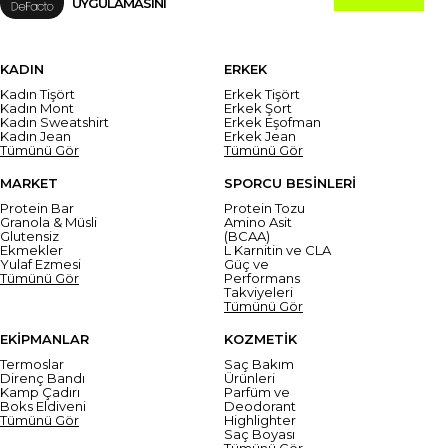
UYGULAMASINI
KADIN
ERKEK
Kadın Tişört
Erkek Tişört
Kadın Mont
Erkek Şort
Kadın Sweatshirt
Erkek Eşofman
Kadın Jean
Erkek Jean
Tümünü Gör
Tümünü Gör
MARKET
SPORCU BESİNLERİ
Protein Bar
Protein Tozu
Granola & Müsli
Amino Asit
Glutensiz
(BCAA)
Ekmekler
L Karnitin ve CLA
Yulaf Ezmesi
Güç ve
Tümünü Gör
Performans
Takviyeleri
Tümünü Gör
EKİPMANLAR
KOZMETİK
Termoslar
Saç Bakım
Direnç Bandı
Ürünleri
Kamp Çadırı
Parfüm ve
Boks Eldiveni
Deodorant
Tümünü Gör
Highlighter
Saç Boyası
Tümünü Gör