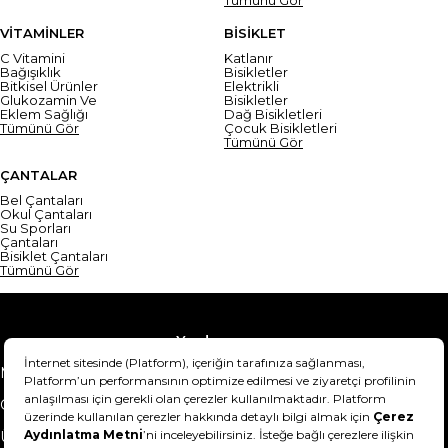
VİTAMİNLER
BİSİKLET
C Vitamini
Katlanır
Bağışıklık
Bisikletler
Bitkisel Ürünler
Elektrikli
Glukozamin Ve
Bisikletler
Eklem Sağlığı
Dağ Bisikletleri
Tümünü Gör
Çocuk Bisikletleri
Tümünü Gör
ÇANTALAR
Bel Çantaları
Okul Çantaları
Su Sporları
Çantaları
Bisiklet Çantaları
Tümünü Gör
Yardım
Mesafeli Satış Sözleşmesi
Teslimat Bilgisi
Gizlilik Sözleşmesi
Şartlar & Koşullar
Ürünümü nasıl iade
Hakkımızda