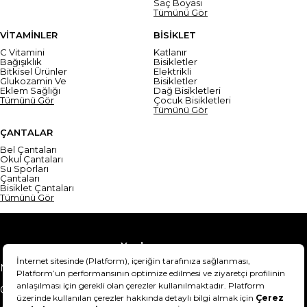
Saç Boyası
Tümünü Gör
VİTAMİNLER
BİSİKLET
C Vitamini
Katlanır
Bağışıklık
Bisikletler
Bitkisel Ürünler
Elektrikli
Glukozamin Ve
Bisikletler
Eklem Sağlığı
Dağ Bisikletleri
Tümünü Gör
Çocuk Bisikletleri
Tümünü Gör
ÇANTALAR
Bel Çantaları
Okul Çantaları
Su Sporları
Çantaları
Bisiklet Çantaları
Tümünü Gör
Yardım
Mesafeli Satış Sözleşmesi
Teslimat Bilgisi
Gizlilik Sözleşmesi
Şartlar & Koşullar