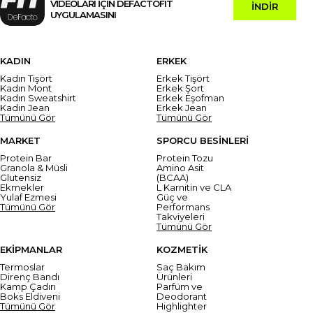
VİDEOLARI İÇİN DEFACTOFIT
İNDİR
UYGULAMASINI
KADIN
ERKEK
Kadın Tişört
Erkek Tişört
Kadın Mont
Erkek Şort
Kadın Sweatshirt
Erkek Eşofman
Kadın Jean
Erkek Jean
Tümünü Gör
Tümünü Gör
MARKET
SPORCU BESİNLERİ
Protein Bar
Protein Tozu
Granola & Müsli
Amino Asit
Glutensiz
(BCAA)
Ekmekler
L Karnitin ve CLA
Yulaf Ezmesi
Güç ve
Tümünü Gör
Performans
Takviyeleri
Tümünü Gör
EKİPMANLAR
KOZMETİK
Termoslar
Saç Bakım
Direnç Bandı
Ürünleri
Kamp Çadırı
Parfüm ve
Boks Eldiveni
Deodorant
Tümünü Gör
Highlighter