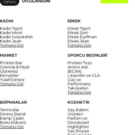
UYGULAMASINI
KADIN
ERKEK
Kadın Tişört
Erkek Tişört
Kadın Mont
Erkek Şort
Kadın Sweatshirt
Erkek Eşofman
Kadın Jean
Erkek Jean
Tümünü Gör
Tümünü Gör
MARKET
SPORCU BESİNLERİ
Protein Bar
Protein Tozu
Granola & Müsli
Amino Asit
Glutensiz
(BCAA)
Ekmekler
L Karnitin ve CLA
Yulaf Ezmesi
Güç ve
Tümünü Gör
Performans
Takviyeleri
Tümünü Gör
EKİPMANLAR
KOZMETİK
Termoslar
Saç Bakım
Direnç Bandı
Ürünleri
Kamp Çadırı
Parfüm ve
Boks Eldiveni
Deodorant
Tümünü Gör
Highlighter
Saç Boyası
Tümünü Gör