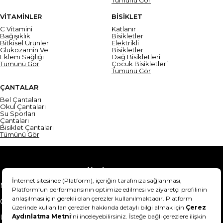
VİTAMİNLER
BİSİKLET
C Vitamini
Katlanır
Bağışıklık
Bisikletler
Bitkisel Ürünler
Elektrikli
Glukozamin Ve
Bisikletler
Eklem Sağlığı
Dağ Bisikletleri
Tümünü Gör
Çocuk Bisikletleri
Tümünü Gör
ÇANTALAR
Bel Çantaları
Okul Çantaları
Su Sporları
Çantaları
Bisiklet Çantaları
Tümünü Gör
Yardım
Mesafeli Satış Sözleşmesi
Teslimat Bilgisi
Gizlilik Sözleşmesi
Şartlar & Koşullar
Ürünümü nasıl iade
Hakkımızda