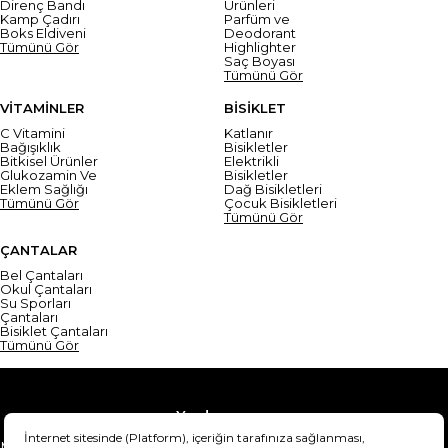
Direnç Bandı
Ürünleri
Kamp Çadırı
Parfüm ve
Boks Eldiveni
Deodorant
Tümünü Gör
Highlighter
Saç Boyası
Tümünü Gör
VİTAMİNLER
BİSİKLET
C Vitamini
Katlanır
Bağışıklık
Bisikletler
Bitkisel Ürünler
Elektrikli
Glukozamin Ve
Bisikletler
Eklem Sağlığı
Dağ Bisikletleri
Tümünü Gör
Çocuk Bisikletleri
Tümünü Gör
ÇANTALAR
Bel Çantaları
Okul Çantaları
Su Sporları
Çantaları
Bisiklet Çantaları
Tümünü Gör
Yardım
Mesafeli Satış Sözleşmesi
Teslimat Bilgisi