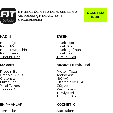
BİNLERCE ÜCRETSİZ DERS & EGZERSİZ
ÜCRETSİZ
VİDEOLARI İÇİN DEFACTOFIT
İNDİR
UYGULAMASINI
KADIN
ERKEK
Kadın Tişört
Erkek Tişört
Kadın Mont
Erkek Şort
Kadın Sweatshirt
Erkek Eşofman
Kadın Jean
Erkek Jean
Tümünü Gör
Tümünü Gör
MARKET
SPORCU BESİNLERİ
Protein Bar
Protein Tozu
Granola & Müsli
Amino Asit
Glutensiz
(BCAA)
Ekmekler
L Karnitin ve CLA
Yulaf Ezmesi
Güç ve
Tümünü Gör
Performans
Takviyeleri
Tümünü Gör
EKİPMANLAR
KOZMETİK
Termoslar
Saç Bakım