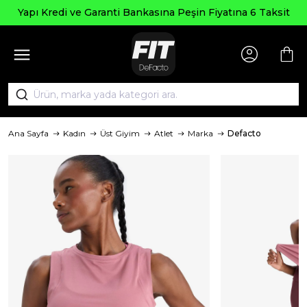
Yapı Kredi ve Garanti Bankasına Peşin Fiyatına 6 Taksit
Ana Sayfa
Kadın
Üst Giyim
Atlet
Marka
Defacto