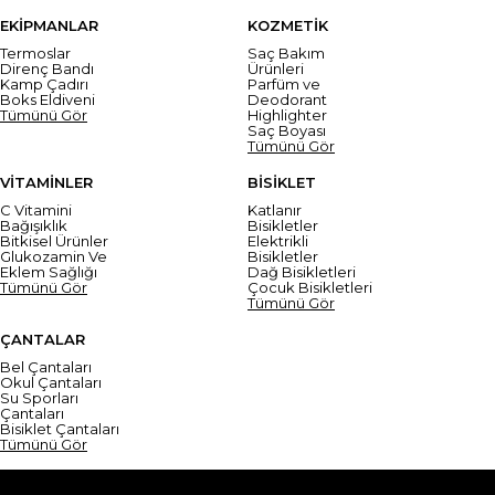
EKİPMANLAR
KOZMETİK
Termoslar
Saç Bakım
Direnç Bandı
Ürünleri
Kamp Çadırı
Parfüm ve
Boks Eldiveni
Deodorant
Tümünü Gör
Highlighter
Saç Boyası
Tümünü Gör
VİTAMİNLER
BİSİKLET
C Vitamini
Katlanır
Bağışıklık
Bisikletler
Bitkisel Ürünler
Elektrikli
Glukozamin Ve
Bisikletler
Eklem Sağlığı
Dağ Bisikletleri
Tümünü Gör
Çocuk Bisikletleri
Tümünü Gör
ÇANTALAR
Bel Çantaları
Okul Çantaları
Su Sporları
Çantaları
Bisiklet Çantaları
Tümünü Gör