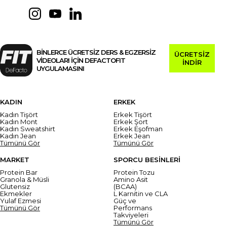
BİNLERCE ÜCRETSİZ DERS & EGZERSİZ
ÜCRETSİZ
VİDEOLARI İÇİN DEFACTOFIT
İNDİR
UYGULAMASINI
KADIN
ERKEK
Kadın Tişört
Erkek Tişört
Kadın Mont
Erkek Şort
Kadın Sweatshirt
Erkek Eşofman
Kadın Jean
Erkek Jean
Tümünü Gör
Tümünü Gör
MARKET
SPORCU BESİNLERİ
Protein Bar
Protein Tozu
Granola & Müsli
Amino Asit
Glutensiz
(BCAA)
Ekmekler
L Karnitin ve CLA
Yulaf Ezmesi
Güç ve
Tümünü Gör
Performans
Takviyeleri
Tümünü Gör