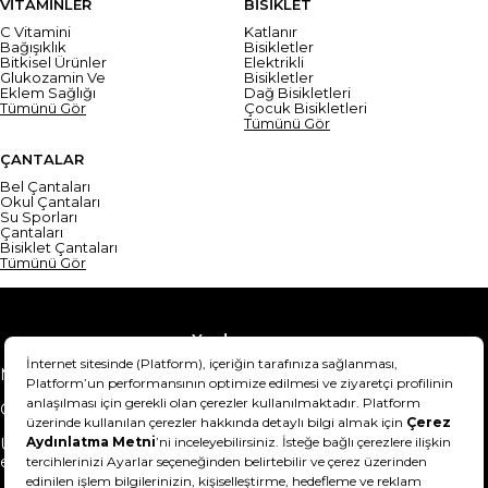
VİTAMİNLER
BİSİKLET
C Vitamini
Katlanır
Bağışıklık
Bisikletler
Bitkisel Ürünler
Elektrikli
Glukozamin Ve
Bisikletler
Eklem Sağlığı
Dağ Bisikletleri
Tümünü Gör
Çocuk Bisikletleri
Tümünü Gör
ÇANTALAR
Bel Çantaları
Okul Çantaları
Su Sporları
Çantaları
Bisiklet Çantaları
Tümünü Gör
Yardım
Mesafeli Satış Sözleşmesi
Teslimat Bilgisi
Gizlilik Sözleşmesi
Şartlar & Koşullar
Ürünümü nasıl iade
Hakkımızda
edebilirim?