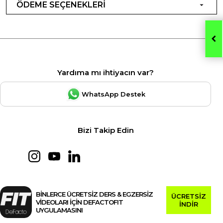
ÖDEME SEÇENEKLERİ
Yardıma mı ihtiyacın var?
WhatsApp Destek
Bizi Takip Edin
BİNLERCE ÜCRETSİZ DERS & EGZERSİZ
ÜCRETSİZ
VİDEOLARI İÇİN DEFACTOFIT
İNDİR
UYGULAMASINI