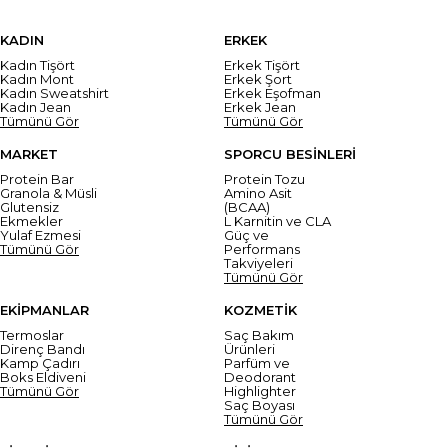
KADIN
ERKEK
Kadın Tişört
Erkek Tişört
Kadın Mont
Erkek Şort
Kadın Sweatshirt
Erkek Eşofman
Kadın Jean
Erkek Jean
Tümünü Gör
Tümünü Gör
MARKET
SPORCU BESİNLERİ
Protein Bar
Protein Tozu
Granola & Müsli
Amino Asit
Glutensiz
(BCAA)
Ekmekler
L Karnitin ve CLA
Yulaf Ezmesi
Güç ve
Tümünü Gör
Performans
Takviyeleri
Tümünü Gör
EKİPMANLAR
KOZMETİK
Termoslar
Saç Bakım
Direnç Bandı
Ürünleri
Kamp Çadırı
Parfüm ve
Boks Eldiveni
Deodorant
Tümünü Gör
Highlighter
Saç Boyası
Tümünü Gör