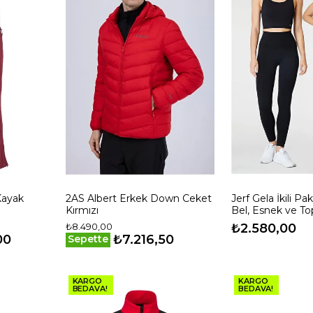
Kayak
2AS Albert Erkek Down Ceket
Jerf Gela İkili P
Kırmızı
Bel, Esnek ve Top
042023
Tayt Siyah-Haki
₺8.490,00
₺2.580,00
00
₺7.216,50
Sepette
KARGO
KARGO
BEDAVA!
BEDAVA!