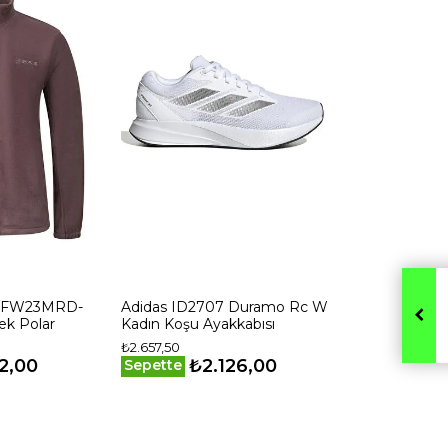
BFW23MRD-
Adidas ID2707 Duramo Rc W
k Polar
Kadın Koşu Ayakkabısı
₺2.657,50
2,00
₺2.126,00
Sepette