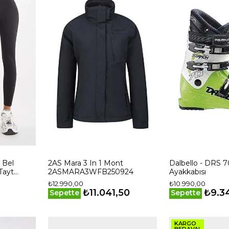
 Bel
2AS Mara 3 In 1 Mont
Dalbello - DRS 
 Tayt
2ASMARA3WFB250924
Ayakkabısı
₺12.990,00
₺10.990,00
₺11.041,50
₺9.3
Sepette
Sepette
KARGO
BEDAVA!