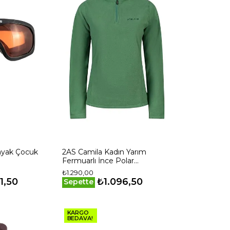
ayak Çocuk
2AS Camila Kadın Yarım
Fermuarlı İnce Polar
Sweatshirt Yeşil
₺1.290,00
1,50
₺1.096,50
Sepette
KARGO
BEDAVA!