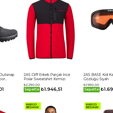
 Outsnap
2AS Cliff Erkek Parçalı İnce
2AS BASE Kid K
oor
Polar Sweatshirt Kırmızı
Gözlüğü Siyah
₺2.290,00
₺1.990,00
01
₺1.946,51
₺1.69
Sepette
Sepette
KARGO
KARGO
BEDAVA!
BEDAVA!