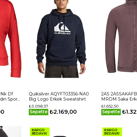
 Nk Df
Quiksilver AQYFT03356-NA0
2AS 2ASSAKAF
dın Spor
Big Logo Erkek Sweatshirt
MRDM Saka Erke
₺3.098,57
₺1.652,50
00
₺2.169,00
₺1.32
Sepette
Sepette
KARGO
KARGO
BEDAVA!
BEDAVA!