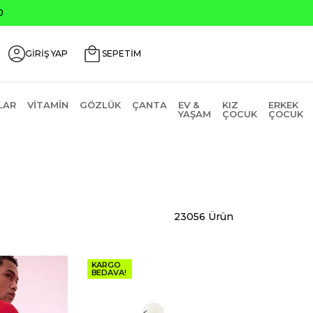
0
GİRİŞ YAP
SEPETİM
LAR
VITAMIN
GÖZLÜK
ÇANTA
EV &
KIZ
ERKEK
YAŞAM
ÇOCUK
ÇOCUK
23056 Ürün
KARGO
BEDAVA!