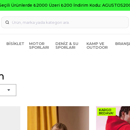
Seçili Ürünlerde ₺2000 Üzeri ₺200 İndirim Kodu: AGUSTOS20
BISIKLET
MOTOR
DENIZ & SU
KAMP VE
BRANŞ
SPORLARI
SPORLARI
OUTDOOR
m
KARGO
BEDAVA!