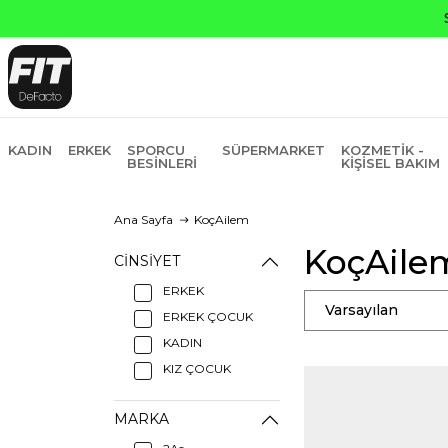
KADIN
ERKEK
SPORCU
SÜPERMARKET
KOZMETIK -
BESINLERI
KIŞISEL BAKIM
Ana Sayfa
KoçAilem
KoçAile
CINSIYET
ERKEK
Varsayılan
ERKEK ÇOCUK
KADIN
KIZ ÇOCUK
MARKA