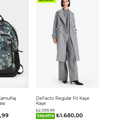
amuflaj
DeFacto Regular Fit Kaşe
ası
Kaşe
₺2.099,99
,99
₺1.680,00
Sepette