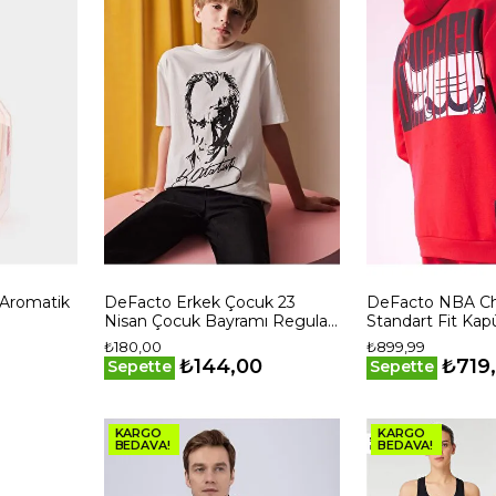
 Aromatik
DeFacto Erkek Çocuk 23
DeFacto NBA Ch
Nisan Çocuk Bayramı Regular
Standart Fit Kap
Fit Bisiklet Yaka Baskılı Kısa
Sweatshirt Kuma
₺180,00
₺899,99
Kollu Tişört
₺144,00
₺719
Sepette
Sepette
KARGO
KARGO
BEDAVA!
BEDAVA!