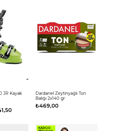
70 JR Kayak
Dardanel Zeytinyağlı Ton
Balığı 2x140 gr
₺469,00
41,50
KARGO
BEDAVA!