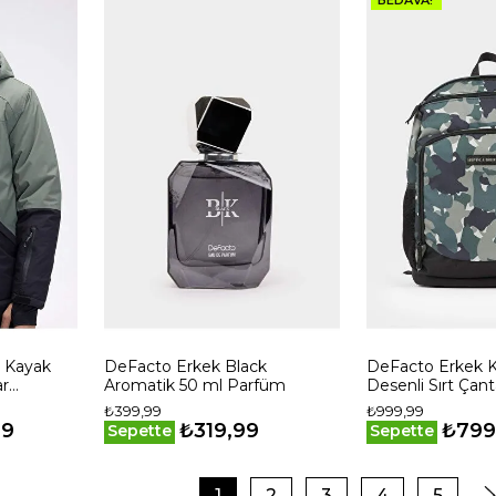
 Kayak
DeFacto Erkek Black
DeFacto Erkek K
ar
Aromatik 50 ml Parfüm
Desenli Sırt Çant
u
₺399,99
₺999,99
aylı Ultra
99
₺319,99
₺799
Sepette
Sepette
1
2
3
4
5