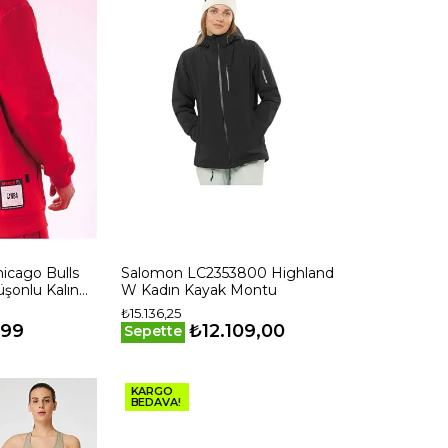
icago Bulls
Salomon LC2353800 Highland
üşonlu Kalın
W Kadın Kayak Montu
şı Sweatshirt
₺15.136,25
,99
₺12.109,00
Sepette
KARGO
BEDAVA!