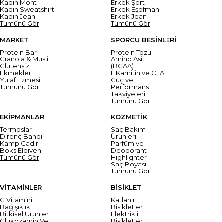
Kadın Mont
Erkek Şort
Kadın Sweatshirt
Erkek Eşofman
Kadın Jean
Erkek Jean
Tümünü Gör
Tümünü Gör
MARKET
SPORCU BESİNLERİ
Protein Bar
Protein Tozu
Granola & Müsli
Amino Asit
Glutensiz
(BCAA)
Ekmekler
L Karnitin ve CLA
Yulaf Ezmesi
Güç ve
Tümünü Gör
Performans
Takviyeleri
Tümünü Gör
EKİPMANLAR
KOZMETİK
Termoslar
Saç Bakım
Direnç Bandı
Ürünleri
Kamp Çadırı
Parfüm ve
Boks Eldiveni
Deodorant
Tümünü Gör
Highlighter
Saç Boyası
Tümünü Gör
VİTAMİNLER
BİSİKLET
C Vitamini
Katlanır
Bağışıklık
Bisikletler
Bitkisel Ürünler
Elektrikli
Glukozamin Ve
Bisikletler