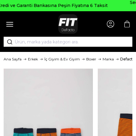
Seçili Ürünlerde ₺2000 Üzeri ₺200 İ
yatına 6 Taksit
AGUSTOS200
Ana Sayfa
Erkek
İç Giyim & Ev Giyim
Boxer
Marka
Defacto