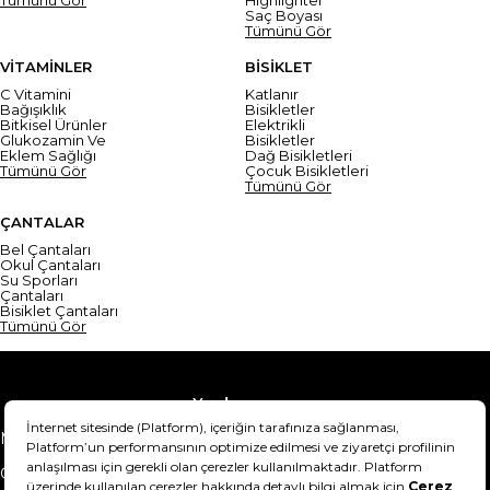
Saç Boyası
Tümünü Gör
VİTAMİNLER
BİSİKLET
C Vitamini
Katlanır
Bağışıklık
Bisikletler
Bitkisel Ürünler
Elektrikli
Glukozamin Ve
Bisikletler
Eklem Sağlığı
Dağ Bisikletleri
Tümünü Gör
Çocuk Bisikletleri
Tümünü Gör
ÇANTALAR
Bel Çantaları
Okul Çantaları
Su Sporları
Çantaları
Bisiklet Çantaları
Tümünü Gör
Yardım
Mesafeli Satış Sözleşmesi
Teslimat Bilgisi
Gizlilik Sözleşmesi
Şartlar & Koşullar