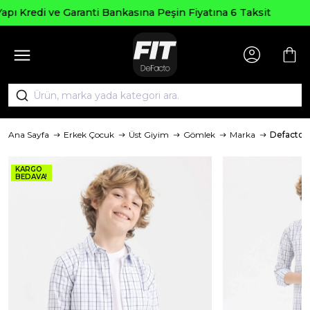
Seçili Ürünlerde ₺2000 Üze
a Peşin Fiyatına 6 Taksit
AGUSTOS
Ana Sayfa
Erkek Çocuk
Üst Giyim
Gömlek
Marka
Defacto
KARGO
BEDAVA!