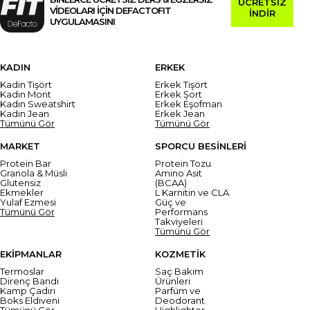
ÜCRETSİZ
VİDEOLARI İÇİN DEFACTOFIT
İNDİR
UYGULAMASINI
KADIN
ERKEK
Kadın Tişört
Erkek Tişört
Kadın Mont
Erkek Şort
Kadın Sweatshirt
Erkek Eşofman
Kadın Jean
Erkek Jean
Tümünü Gör
Tümünü Gör
MARKET
SPORCU BESİNLERİ
Protein Bar
Protein Tozu
Granola & Müsli
Amino Asit
Glutensiz
(BCAA)
Ekmekler
L Karnitin ve CLA
Yulaf Ezmesi
Güç ve
Tümünü Gör
Performans
Takviyeleri
Tümünü Gör
EKİPMANLAR
KOZMETİK
Termoslar
Saç Bakım
Direnç Bandı
Ürünleri
Kamp Çadırı
Parfüm ve
Boks Eldiveni
Deodorant
Tümünü Gör
Highlighter