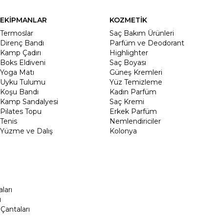
EKİPMANLAR
KOZMETİK
Termoslar
Saç Bakım Ürünleri
Direnç Bandı
Parfüm ve Deodorant
Kamp Çadırı
Highlighter
Boks Eldiveni
Saç Boyası
Yoga Matı
Güneş Kremleri
Uyku Tulumu
Yüz Temizleme
Koşu Bandı
Kadın Parfüm
Kamp Sandalyesi
Saç Kremi
Pilates Topu
Erkek Parfüm
Tenis
Nemlendiriciler
Yüzme ve Dalış
Kolonya
ları
ı
Çantaları