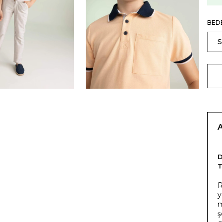
BED
T
R
y
m
ş