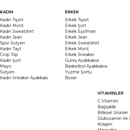
KADIN
ERKEK
Kadın Tişört
Erkek Tişört
Kadın Mont
Erkek Şort
Kadın Sweatshirt
Erkek Eşofman
Kadın Jean
Erkek Jean
Spor Sütyen
Erkek Sweatshirt
Kadın Tayt
Erkek Mont
Crop Top
Erkek Sneaker
Kadin Şort
Güreş Ayakkabısı
Mayo
Basketbol Ayakkabısı
Sütyen
Yüzme Şortu
Kadın Sneaker Ayakkabı
Boxer
VİTAMİNLER
C Vitamini
Bağışıklık
Bitkisel Ürünler
Glukozamin Ve 
Kolajen
Mineraller