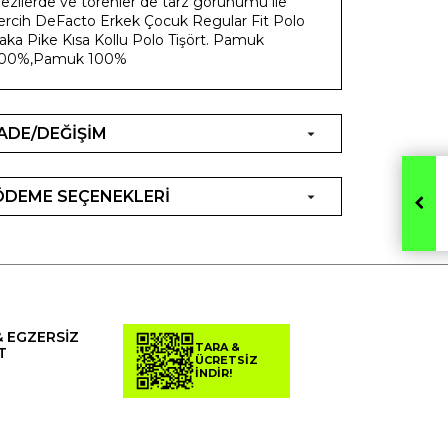
ezilerde ve törenler de tarz görünümü ile
ercih DeFacto Erkek Çocuk Regular Fit Polo
aka Pike Kısa Kollu Polo Tişört. Pamuk
100%,Pamuk 100%
İADE/DEĞİŞİM
ÖDEME SEÇENEKLERİ
& EGZERSİZ
TARA &
T
ÜCRETSİZ
İNDİR!