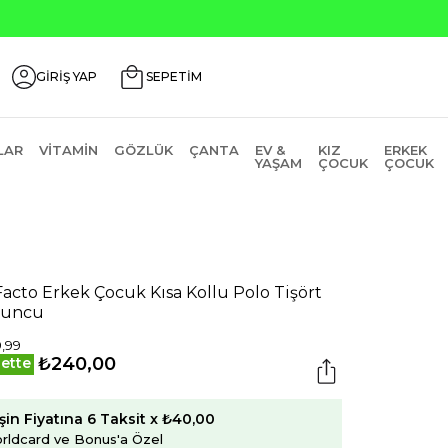
Seçili Ürünlerde ₺2000 Üzeri ₺200 İndirim Kodu: AGUSTOS
GİRİŞ YAP
SEPETİM
LAR
VITAMIN
GÖZLÜK
ÇANTA
EV &
KIZ
ERKEK
YAŞAM
ÇOCUK
ÇOCUK
acto Erkek Çocuk Kısa Kollu Polo Tişört
runcu
,99
₺240,00
ette
şin Fiyatına 6 Taksit x ₺40,00
rldcard ve Bonus'a Özel