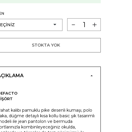
EN
STOKTA YOK
AÇIKLAMA
DEFACTO
IŞÖRT
ahat kalıbı pamuklu pike desenli kumaşı, polo
aka, düğme detaylı kısa kollu basic şık tasarımlı
odeli ile jean pantolon ve bermuda
ortlarınızla kombinleyeceğiniz okulda,