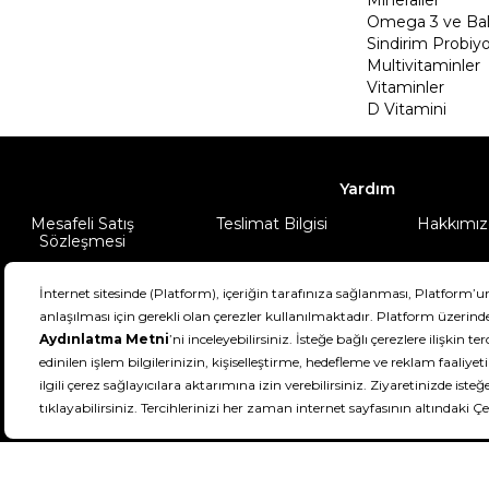
Omega 3 ve Balı
Sindirim Probiyo
Multivitaminler
Vitaminler
D Vitamini
Yardım
Mesafeli Satış
Teslimat Bilgisi
Hakkımız
Sözleşmesi
Şartlar & Koşullar
Ürünüm
DeFactoFIT ©️ 2022-2026. Tüm hakları sa
11
SEÇİNİZ