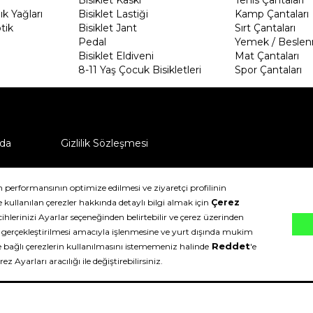
k Yağları
Bisiklet Lastiği
Kamp Çantaları
tik
Bisiklet Jant
Sırt Çantaları
Pedal
Yemek / Beslen
Bisiklet Eldiveni
Mat Çantaları
8-11 Yaş Çocuk Bisikletleri
Spor Çantaları
da
Gizlilik Sözleşmesi
ü nasıl iade edebilirim?
klıdır.