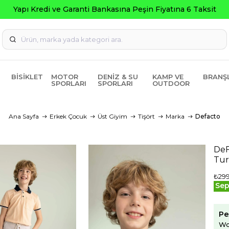
BISIKLET
MOTOR
DENIZ & SU
KAMP VE
BRANŞ
SPORLARI
SPORLARI
OUTDOOR
Ana Sayfa
Erkek Çocuk
Üst Giyim
Tişört
Marka
Defacto
DeF
Tu
₺299
Sep
Pe
Wo