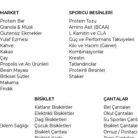
MARKET
SPORCU BESİNLERİ
Protein Bar
Protein Tozu
Granola & Müsli
Amino Asit (BCAA)
Glutensiz Ekmekler
L Karnitin ve CLA
Yulaf Ezmesi
Güç ve Performans Takviyeleri
Kahve
Kilo ve Hacim (Gainer)
Kakao
Kombinasyonlar
Çay
Kreatin
Propolis ve Arı Ürünleri
Tatlandırıcılar
Besin Mayası
Proteinli Besinler
Bitkisel Sütler
Shaker
Makarna
Fındık
BİSİKLET
ÇANTALAR
Katlanır Bisikletler
Bel Çantaları
Elektrikli Bisikletler
Okul Çantaları
Dağ Bisikletleri
Su Sporları Çanta
Eklem Sağlığı
Çocuk Bisikletleri
Bisiklet Çantalar
Bisiklet Çantası
Omuz / Postacı 
Bisiklet Kaskı
Tenis Çantaları