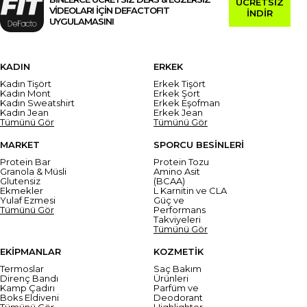
ÜCRETSİZ
VİDEOLARI İÇİN DEFACTOFIT
İNDİR
UYGULAMASINI
KADIN
ERKEK
Kadın Tişört
Erkek Tişört
Kadın Mont
Erkek Şort
Kadın Sweatshirt
Erkek Eşofman
Kadın Jean
Erkek Jean
Tümünü Gör
Tümünü Gör
MARKET
SPORCU BESİNLERİ
Protein Bar
Protein Tozu
Granola & Müsli
Amino Asit
Glutensiz
(BCAA)
Ekmekler
L Karnitin ve CLA
Yulaf Ezmesi
Güç ve
Tümünü Gör
Performans
Takviyeleri
Tümünü Gör
EKİPMANLAR
KOZMETİK
Termoslar
Saç Bakım
Direnç Bandı
Ürünleri
Kamp Çadırı
Parfüm ve
Boks Eldiveni
Deodorant
Tümünü Gör
Highlighter