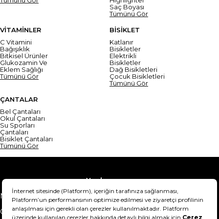
Saç Boyası
Tümünü Gör
VİTAMİNLER
BİSİKLET
C Vitamini
Katlanır
Bağışıklık
Bisikletler
Bitkisel Ürünler
Elektrikli
Glukozamin Ve
Bisikletler
Eklem Sağlığı
Dağ Bisikletleri
Tümünü Gör
Çocuk Bisikletleri
Tümünü Gör
ÇANTALAR
Bel Çantaları
Okul Çantaları
Su Sporları
Çantaları
Bisiklet Çantaları
Tümünü Gör
Yardım
Mesafeli Satış Sözleşmesi
Teslimat Bilgisi
Gizlilik Sözleşmesi
Şartlar & Koşullar