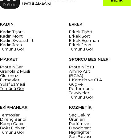
UYGULAMASINI
KADIN
ERKEK
Kadın Tişört
Erkek Tişört
Kadın Mont
Erkek Şort
Kadın Sweatshirt
Erkek Eşofman
Kadın Jean
Erkek Jean
Tümünü Gör
Tümünü Gör
MARKET
SPORCU BESİNLERİ
Protein Bar
Protein Tozu
Granola & Müsli
Amino Asit
Glutensiz
(BCAA)
Ekmekler
L Karnitin ve CLA
Yulaf Ezmesi
Güç ve
Tümünü Gör
Performans
Takviyeleri
Tümünü Gör
EKİPMANLAR
KOZMETİK
Termoslar
Saç Bakım
Direnç Bandı
Ürünleri
Kamp Çadırı
Parfüm ve
Boks Eldiveni
Deodorant
Tümünü Gör
Highlighter
Saç Boyası