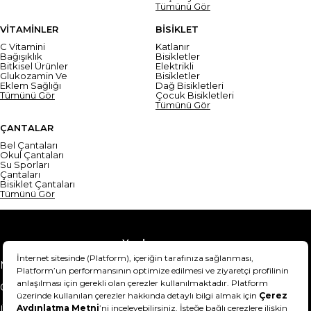
Tümünü Gör
VİTAMİNLER
BİSİKLET
C Vitamini
Katlanır
Bağışıklık
Bisikletler
Bitkisel Ürünler
Elektrikli
Glukozamin Ve
Bisikletler
Eklem Sağlığı
Dağ Bisikletleri
Tümünü Gör
Çocuk Bisikletleri
Tümünü Gör
ÇANTALAR
Bel Çantaları
Okul Çantaları
Su Sporları
Çantaları
Bisiklet Çantaları
Tümünü Gör
Yardım
Mesafeli Satış Sözleşmesi
Teslimat Bilgisi
Gizlilik Sözleşmesi
Şartlar & Koşullar
Ürünümü nasıl iade
Hakkımızda