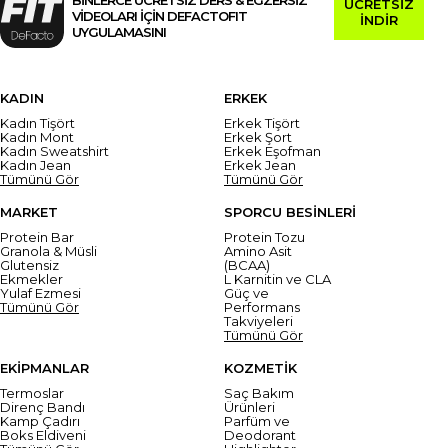
ÜCRETSİZ
VİDEOLARI İÇİN DEFACTOFIT
İNDİR
UYGULAMASINI
KADIN
ERKEK
Kadın Tişört
Erkek Tişört
Kadın Mont
Erkek Şort
Kadın Sweatshirt
Erkek Eşofman
Kadın Jean
Erkek Jean
Tümünü Gör
Tümünü Gör
MARKET
SPORCU BESİNLERİ
Protein Bar
Protein Tozu
Granola & Müsli
Amino Asit
Glutensiz
(BCAA)
Ekmekler
L Karnitin ve CLA
Yulaf Ezmesi
Güç ve
Tümünü Gör
Performans
Takviyeleri
Tümünü Gör
EKİPMANLAR
KOZMETİK
Termoslar
Saç Bakım
Direnç Bandı
Ürünleri
Kamp Çadırı
Parfüm ve
Boks Eldiveni
Deodorant