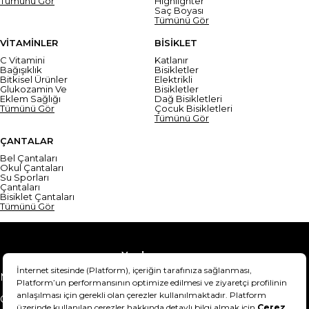
Tümünü Gör
Highlighter
Saç Boyası
Tümünü Gör
VİTAMİNLER
BİSİKLET
C Vitamini
Katlanır
Bağışıklık
Bisikletler
Bitkisel Ürünler
Elektrikli
Glukozamin Ve
Bisikletler
Eklem Sağlığı
Dağ Bisikletleri
Tümünü Gör
Çocuk Bisikletleri
Tümünü Gör
ÇANTALAR
Bel Çantaları
Okul Çantaları
Su Sporları
Çantaları
Bisiklet Çantaları
Tümünü Gör
Yardım
Mesafeli Satış Sözleşmesi
Teslimat Bilgisi
Gizlilik Sözleşmesi
Şartlar & Koşullar