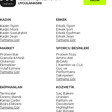
UYGULAMASINI
KADIN
ERKEK
Kadın Tişört
Erkek Tişört
Kadın Mont
Erkek Şort
Kadın Sweatshirt
Erkek Eşofman
Kadın Jean
Erkek Jean
Tümünü Gör
Tümünü Gör
MARKET
SPORCU BESİNLERİ
Protein Bar
Protein Tozu
Granola & Müsli
Amino Asit
Glutensiz
(BCAA)
Ekmekler
L Karnitin ve CLA
Yulaf Ezmesi
Güç ve
Tümünü Gör
Performans
Takviyeleri
Tümünü Gör
EKİPMANLAR
KOZMETİK
Termoslar
Saç Bakım
Direnç Bandı
Ürünleri
Kamp Çadırı
Parfüm ve
Boks Eldiveni
Deodorant
Tümünü Gör
Highlighter
Saç Boyası