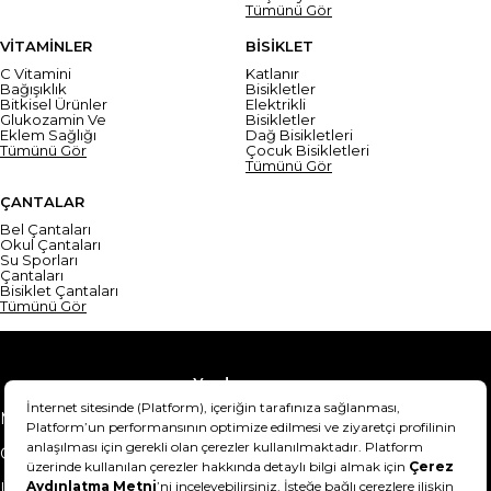
Tümünü Gör
VİTAMİNLER
BİSİKLET
C Vitamini
Katlanır
Bağışıklık
Bisikletler
Bitkisel Ürünler
Elektrikli
Glukozamin Ve
Bisikletler
Eklem Sağlığı
Dağ Bisikletleri
Tümünü Gör
Çocuk Bisikletleri
Tümünü Gör
ÇANTALAR
Bel Çantaları
Okul Çantaları
Su Sporları
Çantaları
Bisiklet Çantaları
Tümünü Gör
Yardım
Mesafeli Satış Sözleşmesi
Teslimat Bilgisi
Gizlilik Sözleşmesi
Şartlar & Koşullar
Ürünümü nasıl iade
Hakkımızda