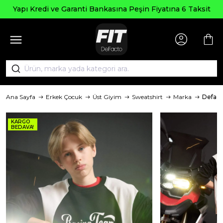
Yapı Kredi ve Garanti Bankasına Peşin Fiyatına 6 Taksit
Ana Sayfa
Erkek Çocuk
Üst Giyim
Sweatshirt
Marka
Defact
KARGO
BEDAVA!