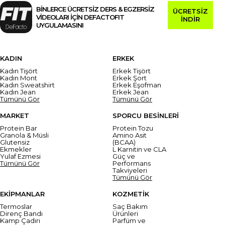
BİNLERCE ÜCRETSİZ DERS & EGZERSİZ
ÜCRETSİZ
VİDEOLARI İÇİN DEFACTOFIT
İNDİR
UYGULAMASINI
KADIN
ERKEK
Kadın Tişört
Erkek Tişört
Kadın Mont
Erkek Şort
Kadın Sweatshirt
Erkek Eşofman
Kadın Jean
Erkek Jean
Tümünü Gör
Tümünü Gör
MARKET
SPORCU BESİNLERİ
Protein Bar
Protein Tozu
Granola & Müsli
Amino Asit
Glutensiz
(BCAA)
Ekmekler
L Karnitin ve CLA
Yulaf Ezmesi
Güç ve
Tümünü Gör
Performans
Takviyeleri
Tümünü Gör
EKİPMANLAR
KOZMETİK
Termoslar
Saç Bakım
Direnç Bandı
Ürünleri
Kamp Çadırı
Parfüm ve