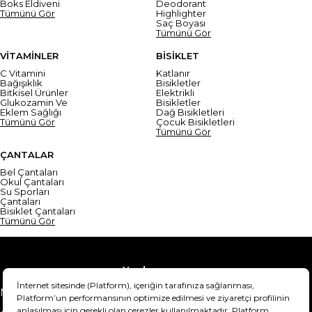
Boks Eldiveni
Deodorant
Tümünü Gör
Highlighter
Saç Boyası
Tümünü Gör
VİTAMİNLER
BİSİKLET
C Vitamini
Katlanır
Bağışıklık
Bisikletler
Bitkisel Ürünler
Elektrikli
Glukozamin Ve
Bisikletler
Eklem Sağlığı
Dağ Bisikletleri
Tümünü Gör
Çocuk Bisikletleri
Tümünü Gör
ÇANTALAR
Bel Çantaları
Okul Çantaları
Su Sporları
Çantaları
Bisiklet Çantaları
Tümünü Gör
Yardım
Mesafeli Satış Sözleşmesi
Teslimat Bilgisi