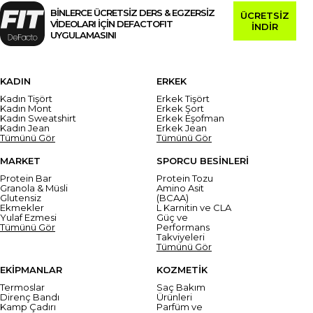
BİNLERCE ÜCRETSİZ DERS & EGZERSİZ
ÜCRETSİZ
VİDEOLARI İÇİN DEFACTOFIT
İNDİR
UYGULAMASINI
KADIN
ERKEK
Kadın Tişört
Erkek Tişört
Kadın Mont
Erkek Şort
Kadın Sweatshirt
Erkek Eşofman
Kadın Jean
Erkek Jean
Tümünü Gör
Tümünü Gör
MARKET
SPORCU BESİNLERİ
Protein Bar
Protein Tozu
Granola & Müsli
Amino Asit
Glutensiz
(BCAA)
Ekmekler
L Karnitin ve CLA
Yulaf Ezmesi
Güç ve
Tümünü Gör
Performans
Takviyeleri
Tümünü Gör
EKİPMANLAR
KOZMETİK
Termoslar
Saç Bakım
Direnç Bandı
Ürünleri
Kamp Çadırı
Parfüm ve