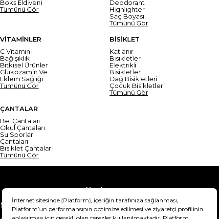
Boks Eldiveni
Deodorant
Tümünü Gör
Highlighter
Saç Boyası
Tümünü Gör
VİTAMİNLER
BİSİKLET
C Vitamini
Katlanır
Bağışıklık
Bisikletler
Bitkisel Ürünler
Elektrikli
Glukozamin Ve
Bisikletler
Eklem Sağlığı
Dağ Bisikletleri
Tümünü Gör
Çocuk Bisikletleri
Tümünü Gör
ÇANTALAR
Bel Çantaları
Okul Çantaları
Su Sporları
Çantaları
Bisiklet Çantaları
Tümünü Gör
Yardım
Mesafeli Satış Sözleşmesi
Teslimat Bilgisi