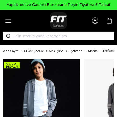
Yapı Kredi ve Garanti Bankasına Peşin Fiyatına 6 Taksit
Ana Sayfa
Erkek Çocuk
Alt Giyim
Eşofman
Marka
Defacto
KARGO
BEDAVA!