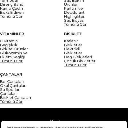
Termoslar
Saç Bakım
Direnç Bandı
Ürünleri
Kamp Çadırı
Parfüm ve
Boks Eldiveni
Deodorant
Tümünü Gör
Highlighter
Saç Boyası
Tümünü Gör
VİTAMİNLER
BİSİKLET
C Vitamini
Katlanır
Bağışıklık
Bisikletler
Bitkisel Ürünler
Elektrikli
Glukozamin Ve
Bisikletler
Eklem Sağlığı
Dağ Bisikletleri
Tümünü Gör
Çocuk Bisikletleri
Tümünü Gör
ÇANTALAR
Bel Çantaları
Okul Çantaları
Su Sporları
Çantaları
Bisiklet Çantaları
Tümünü Gör
Yardım