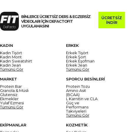
BİNLERCE ÜCRETSİZ DERS & EGZERSİZ
ÜCRETSİZ
VİDEOLARI İÇİN DEFACTOFIT
İNDİR
UYGULAMASINI
KADIN
ERKEK
Kadın Tişört
Erkek Tişört
Kadın Mont
Erkek Şort
Kadın Sweatshirt
Erkek Eşofman
Kadın Jean
Erkek Jean
Tümünü Gör
Tümünü Gör
MARKET
SPORCU BESİNLERİ
Protein Bar
Protein Tozu
Granola & Müsli
Amino Asit
Glutensiz
(BCAA)
Ekmekler
L Karnitin ve CLA
Yulaf Ezmesi
Güç ve
Tümünü Gör
Performans
Takviyeleri
Tümünü Gör
EKİPMANLAR
KOZMETİK