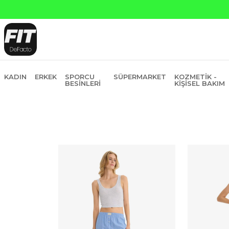
Yapı Kredi ve Garan
KADIN
ERKEK
SPORCU
SÜPERMARKET
KOZMETIK -
BESINLERI
KIŞISEL BAKIM