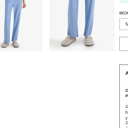
BED
P
R
b
y
P