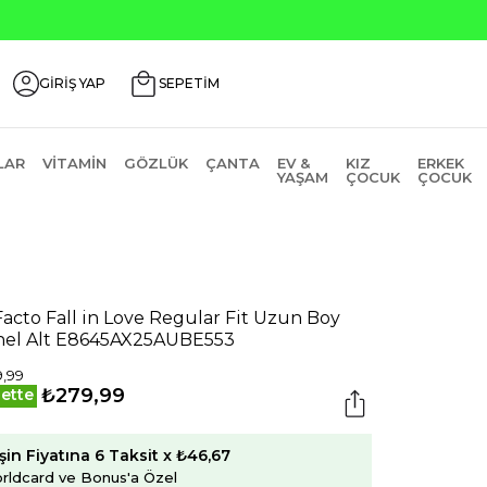
GİRİŞ YAP
SEPETİM
LAR
VITAMIN
GÖZLÜK
ÇANTA
EV &
KIZ
ERKEK
YAŞAM
ÇOCUK
ÇOCUK
acto Fall in Love Regular Fit Uzun Boy
nel Alt E8645AX25AUBE553
,99
₺279,99
ette
şin Fiyatına 6 Taksit x ₺46,67
rldcard ve Bonus'a Özel