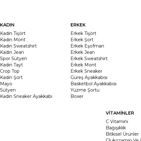
KADIN
ERKEK
Kadın Tişört
Erkek Tişört
Kadın Mont
Erkek Şort
Kadın Sweatshirt
Erkek Eşofman
Kadın Jean
Erkek Jean
Spor Sütyen
Erkek Sweatshirt
Kadın Tayt
Erkek Mont
Crop Top
Erkek Sneaker
Kadin Şort
Güreş Ayakkabısı
Mayo
Basketbol Ayakkabısı
Sütyen
Yüzme Şortu
Kadın Sneaker Ayakkabı
Boxer
VİTAMİNLER
C Vitamini
Bağışıklık
Bitkisel Ürünler
Glukozamin Ve 