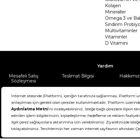
Kolajen
Mineraller
Omega 3 ve Balı
Sindirim Probiyo
Multivitaminler
Vitaminler
D Vitamini
Yardım
Mesafeli Satış
Teslimat Bilgisi
Hakkımız
Sözleşmesi
Şartlar & Koşullar
Ürünüm
DeFactoFIT ©️ 2022-2026. Tüm hakları sa
21