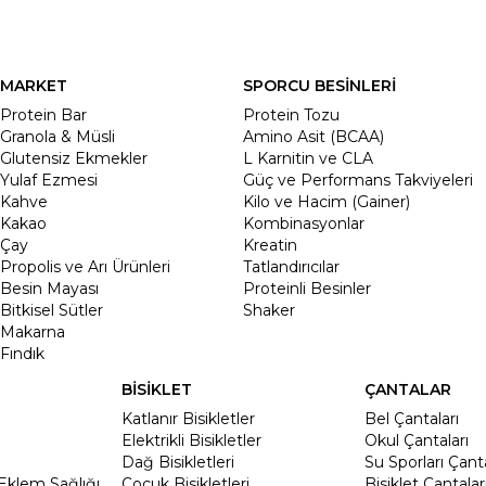
MARKET
SPORCU BESİNLERİ
Protein Bar
Protein Tozu
Granola & Müsli
Amino Asit (BCAA)
Glutensiz Ekmekler
L Karnitin ve CLA
Yulaf Ezmesi
Güç ve Performans Takviyeleri
Kahve
Kilo ve Hacim (Gainer)
Kakao
Kombinasyonlar
Çay
Kreatin
Propolis ve Arı Ürünleri
Tatlandırıcılar
Besin Mayası
Proteinli Besinler
Bitkisel Sütler
Shaker
Makarna
Fındık
BİSİKLET
ÇANTALAR
Katlanır Bisikletler
Bel Çantaları
Elektrikli Bisikletler
Okul Çantaları
Dağ Bisikletleri
Su Sporları Çanta
Eklem Sağlığı
Çocuk Bisikletleri
Bisiklet Çantalar