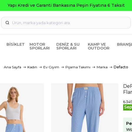
ti Bankasına Peşin Fiyatına 6 Taksit
BISIKLET
MOTOR
DENIZ & SU
KAMP VE
BRANŞ
SPORLARI
SPORLARI
OUTDOOR
Ana Sayfa
Kadın
Ev Giyim
Pijama Takımı
Marka
Defacto
DeF
Fla
₺349
Sep
Pe
Wo