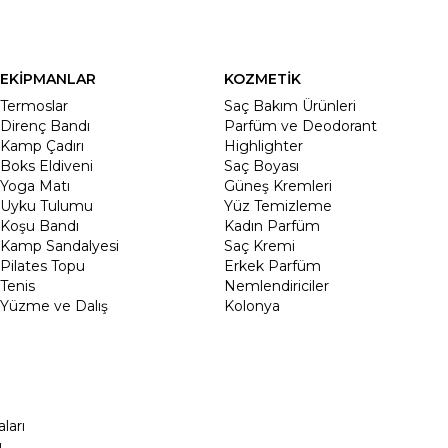
EKİPMANLAR
KOZMETİK
Termoslar
Saç Bakım Ürünleri
Direnç Bandı
Parfüm ve Deodorant
Kamp Çadırı
Highlighter
Boks Eldiveni
Saç Boyası
Yoga Matı
Güneş Kremleri
Uyku Tulumu
Yüz Temizleme
Koşu Bandı
Kadın Parfüm
Kamp Sandalyesi
Saç Kremi
Pilates Topu
Erkek Parfüm
Tenis
Nemlendiriciler
Yüzme ve Dalış
Kolonya
ları
ı