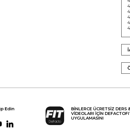
4
4
4
4
4
ip Edin
BİNLERCE ÜCRETSİZ DERS 
VİDEOLARI İÇİN DEFACTOFI
UYGULAMASINI