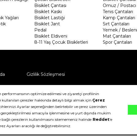
Bisiklet Çantası
Omuz / Postacı 
Bisiklet Kaskı
Tenis Çantaları
k Yağları
Bisiklet Lastiği
Kamp Çantaları
tik
Bisiklet Jant
Sırt Çantaları
Pedal
Yemek / Beslen
Bisiklet Eldiveni
Mat Çantaları
8-11 Yaş Çocuk Bisikletleri
Spor Çantaları
da
Gizlilik Sözleşmesi
ü nasıl iade edebilirim?
klıdır.