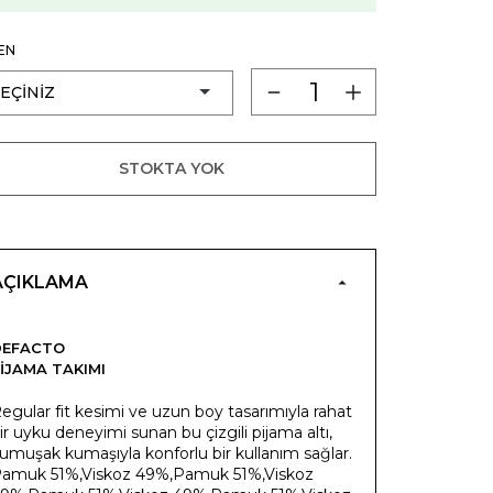
EN
STOKTA YOK
AÇIKLAMA
DEFACTO
IJAMA TAKIMI
egular fit kesimi ve uzun boy tasarımıyla rahat
ir uyku deneyimi sunan bu çizgili pijama altı,
umuşak kumaşıyla konforlu bir kullanım sağlar.
amuk 51%,Viskoz 49%,Pamuk 51%,Viskoz