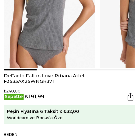
DeFacto Fall in Love Ribana Atlet
F3533AX25WNGR371
₺240,00
₺191,99
Sepette
Peşin Fiyatına 6 Taksit x ₺32,00
Worldcard ve Bonus'a Özel
BEDEN