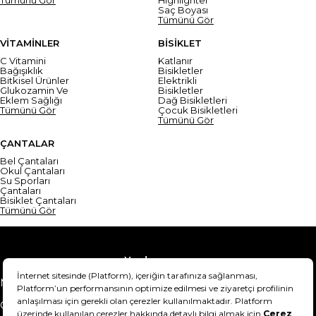
Saç Boyası
Tümünü Gör
VİTAMİNLER
BİSİKLET
C Vitamini
Katlanır
Bağışıklık
Bisikletler
Bitkisel Ürünler
Elektrikli
Glukozamin Ve
Bisikletler
Eklem Sağlığı
Dağ Bisikletleri
Tümünü Gör
Çocuk Bisikletleri
Tümünü Gör
ÇANTALAR
Bel Çantaları
Okul Çantaları
Su Sporları
Çantaları
Bisiklet Çantaları
Tümünü Gör
Yardım
Mesafeli Satış Sözleşmesi
Teslimat Bilgisi
Gizlilik Sözleşmesi
Şartlar & Koşullar