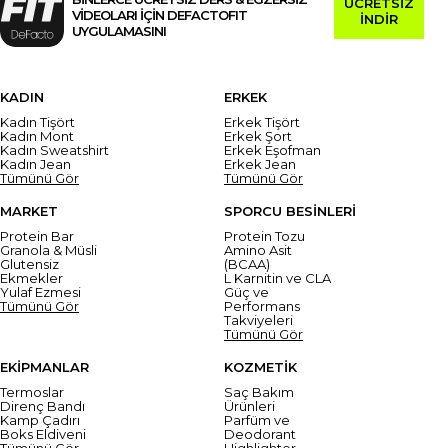
ÜCRETSİZ
VİDEOLARI İÇİN DEFACTOFIT
İNDİR
UYGULAMASINI
KADIN
ERKEK
Kadın Tişört
Erkek Tişört
Kadın Mont
Erkek Şort
Kadın Sweatshirt
Erkek Eşofman
Kadın Jean
Erkek Jean
Tümünü Gör
Tümünü Gör
MARKET
SPORCU BESİNLERİ
Protein Bar
Protein Tozu
Granola & Müsli
Amino Asit
Glutensiz
(BCAA)
Ekmekler
L Karnitin ve CLA
Yulaf Ezmesi
Güç ve
Tümünü Gör
Performans
Takviyeleri
Tümünü Gör
EKİPMANLAR
KOZMETİK
Termoslar
Saç Bakım
Direnç Bandı
Ürünleri
Kamp Çadırı
Parfüm ve
Boks Eldiveni
Deodorant
Tümünü Gör
Highlighter