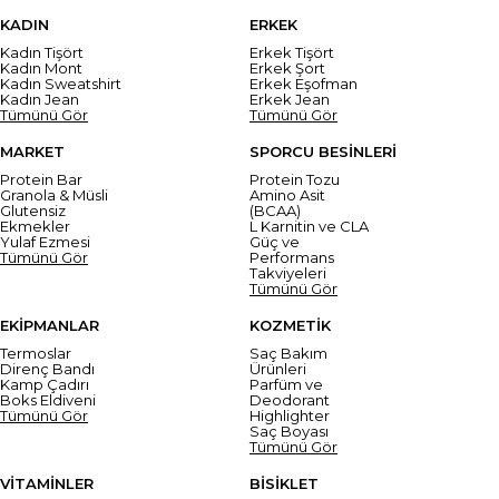
KADIN
ERKEK
Kadın Tişört
Erkek Tişört
Kadın Mont
Erkek Şort
Kadın Sweatshirt
Erkek Eşofman
Kadın Jean
Erkek Jean
Tümünü Gör
Tümünü Gör
MARKET
SPORCU BESİNLERİ
Protein Bar
Protein Tozu
Granola & Müsli
Amino Asit
Glutensiz
(BCAA)
Ekmekler
L Karnitin ve CLA
Yulaf Ezmesi
Güç ve
Tümünü Gör
Performans
Takviyeleri
Tümünü Gör
EKİPMANLAR
KOZMETİK
Termoslar
Saç Bakım
Direnç Bandı
Ürünleri
Kamp Çadırı
Parfüm ve
Boks Eldiveni
Deodorant
Tümünü Gör
Highlighter
Saç Boyası
Tümünü Gör
VİTAMİNLER
BİSİKLET