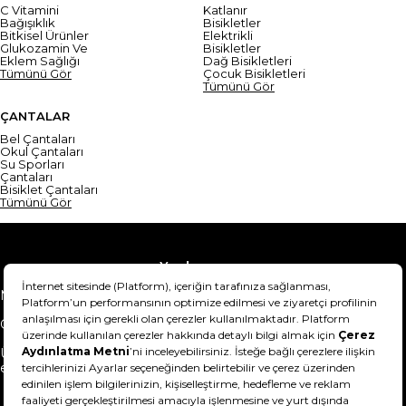
C Vitamini
Katlanır
Bağışıklık
Bisikletler
Bitkisel Ürünler
Elektrikli
Glukozamin Ve
Bisikletler
Eklem Sağlığı
Dağ Bisikletleri
Tümünü Gör
Çocuk Bisikletleri
Tümünü Gör
ÇANTALAR
Bel Çantaları
Okul Çantaları
Su Sporları
Çantaları
Bisiklet Çantaları
Tümünü Gör
Yardım
Mesafeli Satış Sözleşmesi
Teslimat Bilgisi
Gizlilik Sözleşmesi
Şartlar & Koşullar
Ürünümü nasıl iade
Hakkımızda
edebilirim?