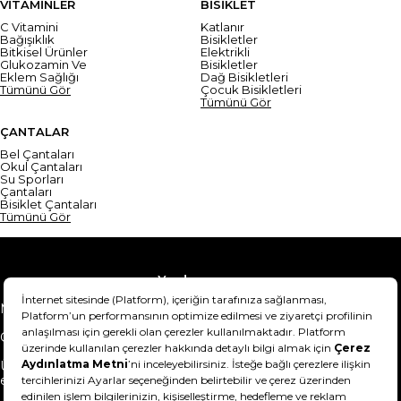
VİTAMİNLER
BİSİKLET
C Vitamini
Katlanır
Bağışıklık
Bisikletler
Bitkisel Ürünler
Elektrikli
Glukozamin Ve
Bisikletler
Eklem Sağlığı
Dağ Bisikletleri
Tümünü Gör
Çocuk Bisikletleri
Tümünü Gör
ÇANTALAR
Bel Çantaları
Okul Çantaları
Su Sporları
Çantaları
Bisiklet Çantaları
Tümünü Gör
Yardım
Mesafeli Satış Sözleşmesi
Teslimat Bilgisi
Gizlilik Sözleşmesi
Şartlar & Koşullar
Ürünümü nasıl iade
Hakkımızda
edebilirim?