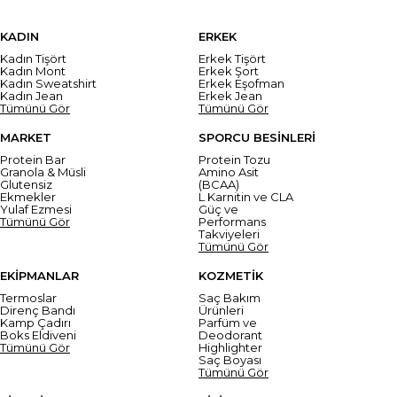
KADIN
ERKEK
Kadın Tişört
Erkek Tişört
Kadın Mont
Erkek Şort
Kadın Sweatshirt
Erkek Eşofman
Kadın Jean
Erkek Jean
Tümünü Gör
Tümünü Gör
MARKET
SPORCU BESİNLERİ
Protein Bar
Protein Tozu
Granola & Müsli
Amino Asit
Glutensiz
(BCAA)
Ekmekler
L Karnitin ve CLA
Yulaf Ezmesi
Güç ve
Tümünü Gör
Performans
Takviyeleri
Tümünü Gör
EKİPMANLAR
KOZMETİK
Termoslar
Saç Bakım
Direnç Bandı
Ürünleri
Kamp Çadırı
Parfüm ve
Boks Eldiveni
Deodorant
Tümünü Gör
Highlighter
Saç Boyası
Tümünü Gör