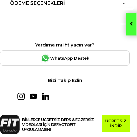
ÖDEME SEÇENEKLERİ
Yardıma mı ihtiyacın var?
WhatsApp Destek
Bizi Takip Edin
BİNLERCE ÜCRETSİZ DERS & EGZERSİZ
ÜCRETSİZ
VİDEOLARI İÇİN DEFACTOFIT
İNDİR
UYGULAMASINI