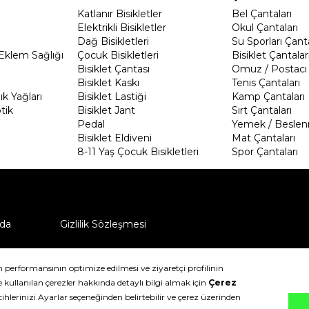
Katlanır Bisikletler
Bel Çantaları
Elektrikli Bisikletler
Okul Çantaları
Dağ Bisikletleri
Su Sporları Çanta
Eklem Sağlığı
Çocuk Bisikletleri
Bisiklet Çantalar
Bisiklet Çantası
Omuz / Postacı 
Bisiklet Kaskı
Tenis Çantaları
k Yağları
Bisiklet Lastiği
Kamp Çantaları
tik
Bisiklet Jant
Sırt Çantaları
Pedal
Yemek / Beslen
Bisiklet Eldiveni
Mat Çantaları
8-11 Yaş Çocuk Bisikletleri
Spor Çantaları
da
Gizlilik Sözleşmesi
ü nasıl iade edebilirim?