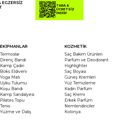
& EGZERSİZ
TARA &
T
ÜCRETSİZ
İNDİR!
EKİPMANLAR
KOZMETİK
Termoslar
Saç Bakım Ürünleri
Direnç Bandı
Parfüm ve Deodorant
Kamp Çadırı
Highlighter
Boks Eldiveni
Saç Boyası
Yoga Matı
Güneş Kremleri
Uyku Tulumu
Yüz Temizleme
Koşu Bandı
Kadın Parfüm
Kamp Sandalyesi
Saç Kremi
Pilates Topu
Erkek Parfüm
Tenis
Nemlendiriciler
Yüzme ve Dalış
Kolonya