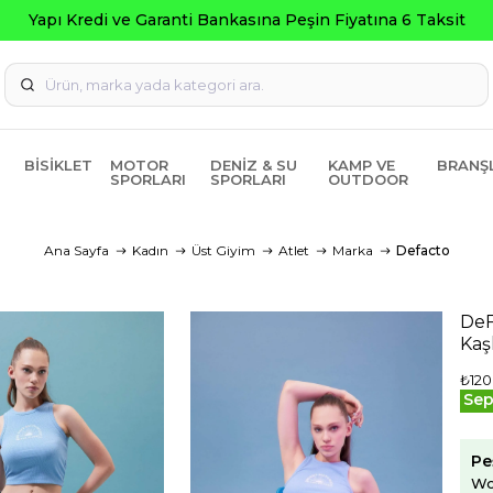
Seçili Ürünlerde ₺2000 
BISIKLET
MOTOR
DENIZ & SU
KAMP VE
BRANŞ
SPORLARI
SPORLARI
OUTDOOR
Ana Sayfa
Kadın
Üst Giyim
Atlet
Marka
Defacto
DeF
Kaş
₺120
Sep
Pe
Wo