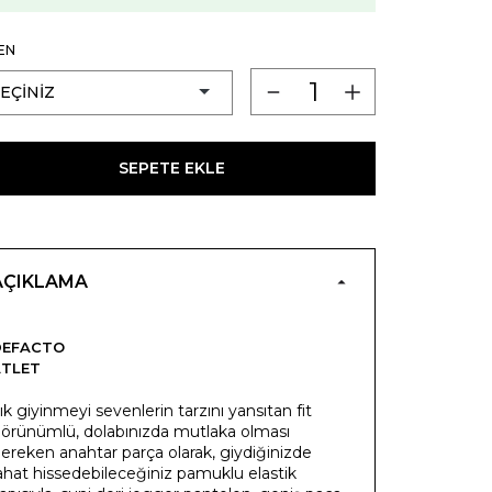
EN
SEPETE EKLE
AÇIKLAMA
DEFACTO
ATLET
ık giyinmeyi sevenlerin tarzını yansıtan fit
örünümlü, dolabınızda mutlaka olması
ereken anahtar parça olarak, giydiğinizde
ahat hissedebileceğiniz pamuklu elastik