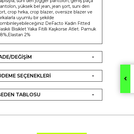
apısıyla, suni deri jogger pantolon, geniş paça
antolon, yüksek bel jean, jean şort, suni deri
ort, crop hırka, crop blazer, oversize blazer ve
ırkalarla uyumlu bir şekilde
ombinleyebileceğiniz DeFacto Kadın Fitted
askılı Bisiklet Yaka Fitilli Kaşkorse Atlet. Pamuk
8%,Elastan 2%
İADE/DEĞİŞİM
ÖDEME SEÇENEKLERİ
BEDEN TABLOSU