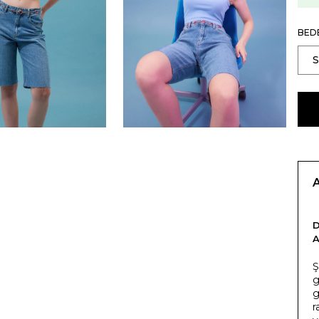
BED
Ş
g
g
r