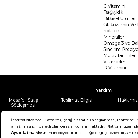
C Vitamini
Bağışıklık
Bitkisel Ürünler
Glukozamin Ve 
Kolajen
Mineraller
Omega 3 ve Balı
Sindirim Probiyo
Multivitaminler
Vitaminler
D Vitamini
Yardım
Mesafeli Satış
Teslimat Bilgisi
Hakkımız
Sözleşmesi
Şartlar & Koşullar
Ürünüm