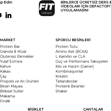
ip Edin
BİNLERCE ÜCRETSİZ DERS 
VİDEOLARI İÇİN DEFACTOFI
UYGULAMASINI
MARKET
SPORCU BESİNLERİ
Protein Bar
Protein Tozu
Granola & Müsli
Amino Asit (BCAA)
Glutensiz Ekmekler
L Karnitin ve CLA
Yulaf Ezmesi
Güç ve Performans Takviyeleri
Kahve
Kilo ve Hacim (Gainer)
Kakao
Kombinasyonlar
Çay
Kreatin
Propolis ve Arı Ürünleri
Tatlandırıcılar
Besin Mayası
Proteinli Besinler
Bitkisel Sütler
Shaker
Makarna
Fındık
BİSİKLET
ÇANTALAR