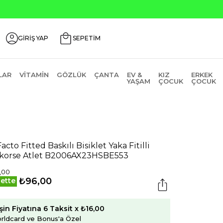
Üzeri ₺200 İndirim Kodu: AGUSTOS200
GİRİŞ YAP
SEPETİM
LAR
VITAMIN
GÖZLÜK
ÇANTA
EV &
KIZ
ERKEK
YAŞAM
ÇOCUK
ÇOCUK
acto Fitted Baskılı Bisiklet Yaka Fitilli
korse Atlet B2006AX23HSBE553
,00
₺96,00
ette
şin Fiyatına 6 Taksit x ₺16,00
rldcard ve Bonus'a Özel