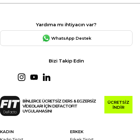
Yardıma mı ihtiyacın var?
WhatsApp Destek
Bizi Takip Edin
BİNLERCE ÜCRETSİZ DERS & EGZERSİZ
ÜCRETSİZ
VİDEOLARI İÇİN DEFACTOFIT
İNDİR
UYGULAMASINI
KADIN
ERKEK
Kadın Tişört
Erkek Tişört