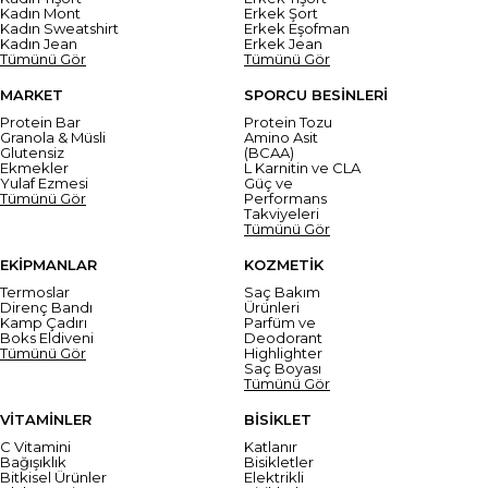
Kadın Mont
Erkek Şort
Kadın Sweatshirt
Erkek Eşofman
Kadın Jean
Erkek Jean
Tümünü Gör
Tümünü Gör
MARKET
SPORCU BESİNLERİ
Protein Bar
Protein Tozu
Granola & Müsli
Amino Asit
Glutensiz
(BCAA)
Ekmekler
L Karnitin ve CLA
Yulaf Ezmesi
Güç ve
Tümünü Gör
Performans
Takviyeleri
Tümünü Gör
EKİPMANLAR
KOZMETİK
Termoslar
Saç Bakım
Direnç Bandı
Ürünleri
Kamp Çadırı
Parfüm ve
Boks Eldiveni
Deodorant
Tümünü Gör
Highlighter
Saç Boyası
Tümünü Gör
VİTAMİNLER
BİSİKLET
C Vitamini
Katlanır
Bağışıklık
Bisikletler
Bitkisel Ürünler
Elektrikli