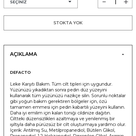
STOKTA YOK
AÇIKLAMA
DEFACTO
Leke Karşıtı Bakım. Tüm cilt tipleri için uygundur.
Yüzünüzü yıkadıktan sonra pedin düz yüzeyini
kullanarak tüm yüzünüzü nazikçe silin. Sorunlu noktalar
gibi yoğun bakım gerektiren bölgeler için, özü
tamamen emmesi için pedin kabartılı yüzeyini kullanın.
Daha iyi emilim için kalan toniği cildinize dağıtın.
Ciltteki düzensizlikleri azaltmaya ve yenilenmiş bir
ışıltıyla daha pürüzsüz bir cilt oluşturmaya yardımcı olur.
İçerik: Arıtılmış Su, Metilpropanediol, Bütilen Glikol,
Propanediol, 1,2-Hekzanediol, Dipropilen Glikol, Arginin,