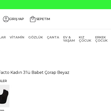
GİRİŞ YAP
SEPETİM
LAR
VITAMIN
GÖZLÜK
ÇANTA
EV &
KIZ
ERKEK
YAŞAM
ÇOCUK
ÇOCUK
acto Kadın 3'lü Babet Çorap Beyaz
KLER
,99