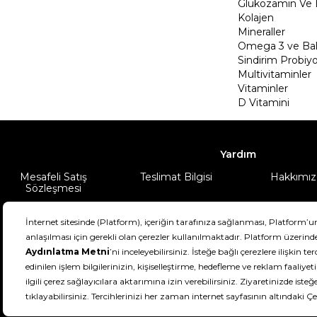
Glukozamin Ve 
Kolajen
Mineraller
Omega 3 ve Balı
Sindirim Probiyo
Multivitaminler
Vitaminler
D Vitamini
Yardım
Mesafeli Satış
Teslimat Bilgisi
Hakkımız
Sözleşmesi
Şartlar & Koşullar
Ürünüm
DeFactoFIT ©️ 2022-2026. Tüm hakları sa
11