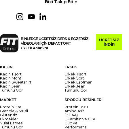
Bizi Takip Edin
BİNLERCE ÜCRETSİZ DERS & EGZERSİZ
ÜCRETSİZ
VİDEOLARI İÇİN DEFACTOFIT
İNDİR
UYGULAMASINI
KADIN
ERKEK
Kadın Tişört
Erkek Tişört
Kadın Mont
Erkek Şort
Kadın Sweatshirt
Erkek Eşofman
Kadın Jean
Erkek Jean
Tümünü Gör
Tümünü Gör
MARKET
SPORCU BESİNLERİ
Protein Bar
Protein Tozu
Granola & Müsli
Amino Asit
Glutensiz
(BCAA)
Ekmekler
L Karnitin ve CLA
Yulaf Ezmesi
Güç ve
Tümünü Gör
Performans