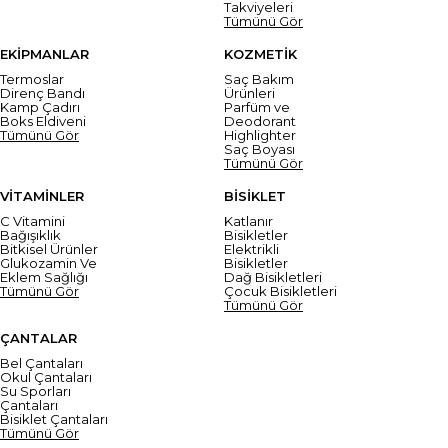
Takviyeleri
Tümünü Gör
EKİPMANLAR
KOZMETİK
Termoslar
Saç Bakım
Direnç Bandı
Ürünleri
Kamp Çadırı
Parfüm ve
Boks Eldiveni
Deodorant
Tümünü Gör
Highlighter
Saç Boyası
Tümünü Gör
VİTAMİNLER
BİSİKLET
C Vitamini
Katlanır
Bağışıklık
Bisikletler
Bitkisel Ürünler
Elektrikli
Glukozamin Ve
Bisikletler
Eklem Sağlığı
Dağ Bisikletleri
Tümünü Gör
Çocuk Bisikletleri
Tümünü Gör
ÇANTALAR
Bel Çantaları
Okul Çantaları
Su Sporları
Çantaları
Bisiklet Çantaları
Tümünü Gör