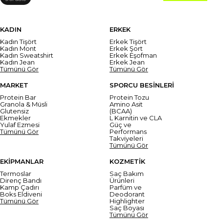
KADIN
ERKEK
Kadın Tişört
Erkek Tişört
Kadın Mont
Erkek Şort
Kadın Sweatshirt
Erkek Eşofman
Kadın Jean
Erkek Jean
Tümünü Gör
Tümünü Gör
MARKET
SPORCU BESİNLERİ
Protein Bar
Protein Tozu
Granola & Müsli
Amino Asit
Glutensiz
(BCAA)
Ekmekler
L Karnitin ve CLA
Yulaf Ezmesi
Güç ve
Tümünü Gör
Performans
Takviyeleri
Tümünü Gör
EKİPMANLAR
KOZMETİK
Termoslar
Saç Bakım
Direnç Bandı
Ürünleri
Kamp Çadırı
Parfüm ve
Boks Eldiveni
Deodorant
Tümünü Gör
Highlighter
Saç Boyası
Tümünü Gör