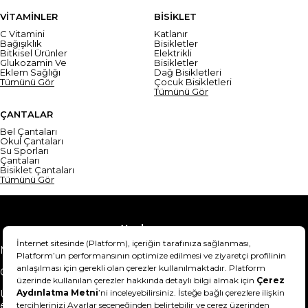
VİTAMİNLER
BİSİKLET
C Vitamini
Katlanır
Bağışıklık
Bisikletler
Bitkisel Ürünler
Elektrikli
Glukozamin Ve
Bisikletler
Eklem Sağlığı
Dağ Bisikletleri
Tümünü Gör
Çocuk Bisikletleri
Tümünü Gör
ÇANTALAR
Bel Çantaları
Okul Çantaları
Su Sporları
Çantaları
Bisiklet Çantaları
Tümünü Gör
Yardım
Mesafeli Satış Sözleşmesi
Teslimat Bilgisi
Gizlilik Sözleşmesi
Şartlar & Koşullar
Ürünümü nasıl iade
Hakkımızda
edebilirim?