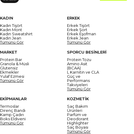
KADIN
ERKEK
Kadın Tişört
Erkek Tişört
Kadın Mont
Erkek Şort
Kadın Sweatshirt
Erkek Eşofman
Kadın Jean
Erkek Jean
Tümünü Gör
Tümünü Gör
MARKET
SPORCU BESİNLERİ
Protein Bar
Protein Tozu
Granola & Müsli
Amino Asit
Glutensiz
(BCAA)
Ekmekler
L Karnitin ve CLA
Yulaf Ezmesi
Güç ve
Tümünü Gör
Performans
Takviyeleri
Tümünü Gör
EKİPMANLAR
KOZMETİK
Termoslar
Saç Bakım
Direnç Bandı
Ürünleri
Kamp Çadırı
Parfüm ve
Boks Eldiveni
Deodorant
Tümünü Gör
Highlighter
Saç Boyası
Tümünü Gör