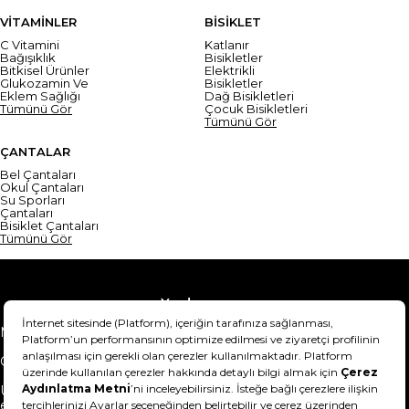
VİTAMİNLER
BİSİKLET
C Vitamini
Katlanır
Bağışıklık
Bisikletler
Bitkisel Ürünler
Elektrikli
Glukozamin Ve
Bisikletler
Eklem Sağlığı
Dağ Bisikletleri
Tümünü Gör
Çocuk Bisikletleri
Tümünü Gör
ÇANTALAR
Bel Çantaları
Okul Çantaları
Su Sporları
Çantaları
Bisiklet Çantaları
Tümünü Gör
Yardım
Mesafeli Satış Sözleşmesi
Teslimat Bilgisi
Gizlilik Sözleşmesi
Şartlar & Koşullar
Ürünümü nasıl iade
Hakkımızda
edebilirim?