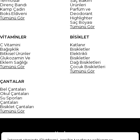
Termoslar
Saç Bakım
Direnç Bandı
Ürünleri
Kamp Çadırı
Parfüm ve
Boks Eldiveni
Deodorant
Tümünü Gör
Highlighter
Saç Boyası
Tümünü Gör
VİTAMİNLER
BİSİKLET
C Vitamini
Katlanır
Bağışıklık
Bisikletler
Bitkisel Ürünler
Elektrikli
Glukozamin Ve
Bisikletler
Eklem Sağlığı
Dağ Bisikletleri
Tümünü Gör
Çocuk Bisikletleri
Tümünü Gör
ÇANTALAR
Bel Çantaları
Okul Çantaları
Su Sporları
Çantaları
Bisiklet Çantaları
Tümünü Gör
Yardım