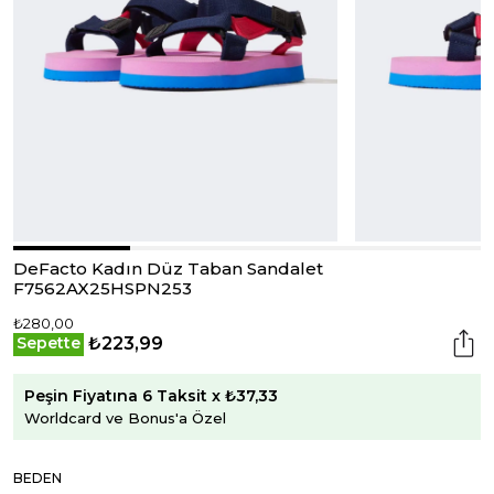
DeFacto Kadın Düz Taban Sandalet
F7562AX25HSPN253
₺280,00
₺223,99
Sepette
Peşin Fiyatına 6 Taksit x ₺37,33
Worldcard ve Bonus'a Özel
BEDEN