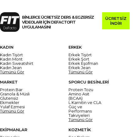
BİNLERCE ÜCRETSİZ DERS & EGZERSİZ
ÜCRETSİZ
VİDEOLARI İÇİN DEFACTOFIT
İNDİR
UYGULAMASINI
KADIN
ERKEK
Kadın Tişört
Erkek Tişört
Kadın Mont
Erkek Şort
Kadın Sweatshirt
Erkek Eşofman
Kadın Jean
Erkek Jean
Tümünü Gör
Tümünü Gör
MARKET
SPORCU BESİNLERİ
Protein Bar
Protein Tozu
Granola & Müsli
Amino Asit
Glutensiz
(BCAA)
Ekmekler
L Karnitin ve CLA
Yulaf Ezmesi
Güç ve
Tümünü Gör
Performans
Takviyeleri
Tümünü Gör
EKİPMANLAR
KOZMETİK