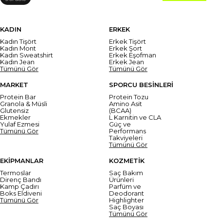
KADIN
ERKEK
Kadın Tişört
Erkek Tişört
Kadın Mont
Erkek Şort
Kadın Sweatshirt
Erkek Eşofman
Kadın Jean
Erkek Jean
Tümünü Gör
Tümünü Gör
MARKET
SPORCU BESİNLERİ
Protein Bar
Protein Tozu
Granola & Müsli
Amino Asit
Glutensiz
(BCAA)
Ekmekler
L Karnitin ve CLA
Yulaf Ezmesi
Güç ve
Tümünü Gör
Performans
Takviyeleri
Tümünü Gör
EKİPMANLAR
KOZMETİK
Termoslar
Saç Bakım
Direnç Bandı
Ürünleri
Kamp Çadırı
Parfüm ve
Boks Eldiveni
Deodorant
Tümünü Gör
Highlighter
Saç Boyası
Tümünü Gör