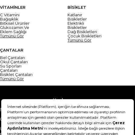
VİTAMİNLER
BİSİKLET
C Vitamini
Katlanır
Bağışıklık
Bisikletler
Bitkisel Ürünler
Elektrikli
Glukozamin Ve
Bisikletler
Eklem Sağlığı
Dağ Bisikletleri
Tümünü Gör
Çocuk Bisikletleri
Tümünü Gör
ÇANTALAR
Bel Çantaları
Okul Çantaları
Su Sporları
Çantaları
Bisiklet Çantaları
Tümünü Gör
Yardım
Mesafeli Satış Sözleşmesi
Teslimat Bilgisi
Gizlilik Sözleşmesi
Şartlar & Koşullar
Ürünümü nasıl iade
Hakkımızda
edebilirim?