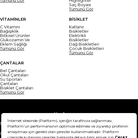
Tümünü Gör
Highlighter
Saç Boyası
Tümünü Gör
VİTAMİNLER
BİSİKLET
C Vitamini
Katlanır
Bağışıklık
Bisikletler
Bitkisel Ürünler
Elektrikli
Glukozamin Ve
Bisikletler
Eklem Sağlığı
Dağ Bisikletleri
Tümünü Gör
Çocuk Bisikletleri
Tümünü Gör
ÇANTALAR
Bel Çantaları
Okul Çantaları
Su Sporları
Çantaları
Bisiklet Çantaları
Tümünü Gör
Yardım
Mesafeli Satış Sözleşmesi
Teslimat Bilgisi
Gizlilik Sözleşmesi
Şartlar & Koşullar