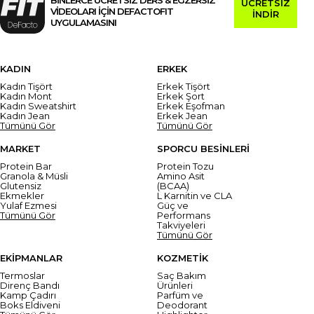
ÜCRETSİZ
VİDEOLARI İÇİN DEFACTOFIT
İNDİR
UYGULAMASINI
KADIN
ERKEK
Kadın Tişört
Erkek Tişört
Kadın Mont
Erkek Şort
Kadın Sweatshirt
Erkek Eşofman
Kadın Jean
Erkek Jean
Tümünü Gör
Tümünü Gör
MARKET
SPORCU BESİNLERİ
Protein Bar
Protein Tozu
Granola & Müsli
Amino Asit
Glutensiz
(BCAA)
Ekmekler
L Karnitin ve CLA
Yulaf Ezmesi
Güç ve
Tümünü Gör
Performans
Takviyeleri
Tümünü Gör
EKİPMANLAR
KOZMETİK
Termoslar
Saç Bakım
Direnç Bandı
Ürünleri
Kamp Çadırı
Parfüm ve
Boks Eldiveni
Deodorant