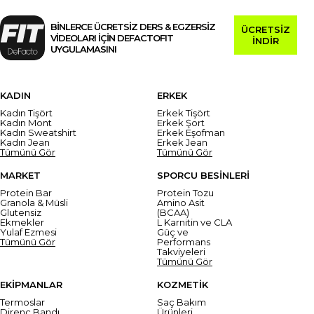
BİNLERCE ÜCRETSİZ DERS & EGZERSİZ
ÜCRETSİZ
VİDEOLARI İÇİN DEFACTOFIT
İNDİR
UYGULAMASINI
KADIN
ERKEK
Kadın Tişört
Erkek Tişört
Kadın Mont
Erkek Şort
Kadın Sweatshirt
Erkek Eşofman
Kadın Jean
Erkek Jean
Tümünü Gör
Tümünü Gör
MARKET
SPORCU BESİNLERİ
Protein Bar
Protein Tozu
Granola & Müsli
Amino Asit
Glutensiz
(BCAA)
Ekmekler
L Karnitin ve CLA
Yulaf Ezmesi
Güç ve
Tümünü Gör
Performans
Takviyeleri
Tümünü Gör
EKİPMANLAR
KOZMETİK
Termoslar
Saç Bakım
Direnç Bandı
Ürünleri