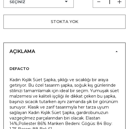
STOKTA YOK
AÇIKLAMA
DEFACTO
Kadın Kışlık Süet Şapka, şıklığı ve sıcaklığı bir araya
getiriyor. Bu özel tasarım şapka, soğuk kış günlerinde
stilinizi tamamlamak için ideal bir seçim. Yumuşak süet
malzemesi ve kaliteli işçiliği ile dikkat çeken bu şapka,
başınızı sıcacık tutarken aynı zamanda şık bir görünüm
sunuyor. Klasik ve zarif tasarımıyla her tarza uyum
sağlayan Kadın Kışlık Süet Şapka, gardırobunuzun
vazgeçilmez parçalarından biri olacak. Elastan
14%,Poliester 86% Manken Bedeni: Göğüs: 84 Boy:
1,75 Basen: 88 Bel: 61