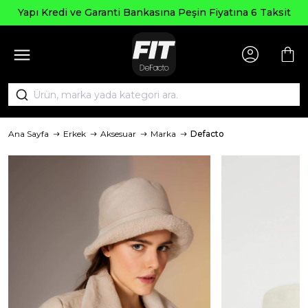
Yapı Kredi ve Garanti Bankasına Peşin Fiyatına 6 Taksit
Ana Sayfa
Erkek
Aksesuar
Marka
Defacto