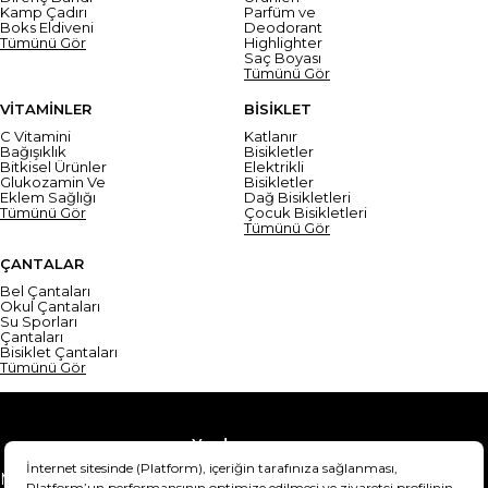
Kamp Çadırı
Parfüm ve
Boks Eldiveni
Deodorant
Tümünü Gör
Highlighter
Saç Boyası
Tümünü Gör
VİTAMİNLER
BİSİKLET
C Vitamini
Katlanır
Bağışıklık
Bisikletler
Bitkisel Ürünler
Elektrikli
Glukozamin Ve
Bisikletler
Eklem Sağlığı
Dağ Bisikletleri
Tümünü Gör
Çocuk Bisikletleri
Tümünü Gör
ÇANTALAR
Bel Çantaları
Okul Çantaları
Su Sporları
Çantaları
Bisiklet Çantaları
Tümünü Gör
Yardım
Mesafeli Satış Sözleşmesi
Teslimat Bilgisi