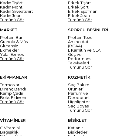
Kadın Tişört
Erkek Tişört
Kadın Mont
Erkek Şort
Kadın Sweatshirt
Erkek Eşofman
Kadın Jean
Erkek Jean
Tümünü Gör
Tümünü Gör
MARKET
SPORCU BESİNLERİ
Protein Bar
Protein Tozu
Granola & Müsli
Amino Asit
Glutensiz
(BCAA)
Ekmekler
L Karnitin ve CLA
Yulaf Ezmesi
Güç ve
Tümünü Gör
Performans
Takviyeleri
Tümünü Gör
EKİPMANLAR
KOZMETİK
Termoslar
Saç Bakım
Direnç Bandı
Ürünleri
Kamp Çadırı
Parfüm ve
Boks Eldiveni
Deodorant
Tümünü Gör
Highlighter
Saç Boyası
Tümünü Gör
VİTAMİNLER
BİSİKLET
C Vitamini
Katlanır
Bağışıklık
Bisikletler