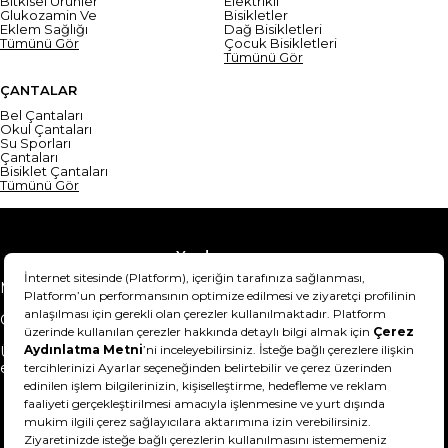
Bitkisel Ürünler
Elektrikli
Glukozamin Ve
Bisikletler
Eklem Sağlığı
Dağ Bisikletleri
Tümünü Gör
Çocuk Bisikletleri
Tümünü Gör
ÇANTALAR
Bel Çantaları
Okul Çantaları
Su Sporları
Çantaları
Bisiklet Çantaları
Tümünü Gör
Yardım
Mesafeli Satış Sözleşmesi
Teslimat Bilgisi
Gizlilik Sözleşmesi
Şartlar & Koşullar
Ürünümü nasıl iade
Hakkımızda
edebilirim?