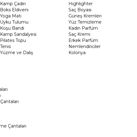
Kamp Çadırı
Highlighter
Boks Eldiveni
Saç Boyası
Yoga Matı
Güneş Kremleri
Uyku Tulumu
Yüz Temizleme
Koşu Bandı
Kadın Parfüm
Kamp Sandalyesi
Saç Kremi
Pilates Topu
Erkek Parfüm
Tenis
Nemlendiriciler
Yüzme ve Dalış
Kolonya
ları
ı
Çantaları
me Çantaları