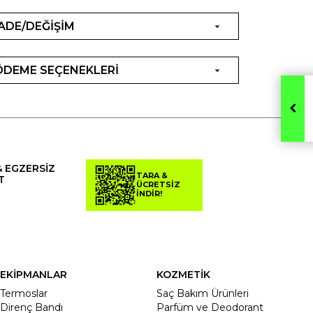
İADE/DEĞİŞİM
ÖDEME SEÇENEKLERİ
& EGZERSİZ
TARA &
T
ÜCRETSİZ
İNDİR!
EKİPMANLAR
KOZMETİK
Termoslar
Saç Bakım Ürünleri
Direnç Bandı
Parfüm ve Deodorant