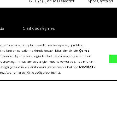
8-11 Yaş Çocuk Bisikletleri
Spor Çantaları
da
Gizlilik Sözleşmesi
ü nasıl iade edebilirim?
klıdır.