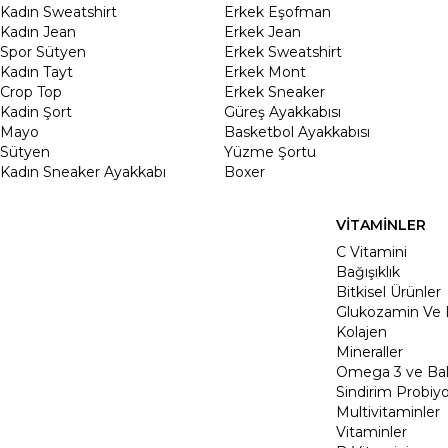
Kadın Sweatshirt
Erkek Eşofman
Kadın Jean
Erkek Jean
Spor Sütyen
Erkek Sweatshirt
Kadın Tayt
Erkek Mont
Crop Top
Erkek Sneaker
Kadin Şort
Güreş Ayakkabısı
Mayo
Basketbol Ayakkabısı
Sütyen
Yüzme Şortu
Kadın Sneaker Ayakkabı
Boxer
VİTAMİNLER
C Vitamini
Bağışıklık
Bitkisel Ürünler
Glukozamin Ve 
Kolajen
Mineraller
Omega 3 ve Balı
Sindirim Probiyo
Multivitaminler
Vitaminler