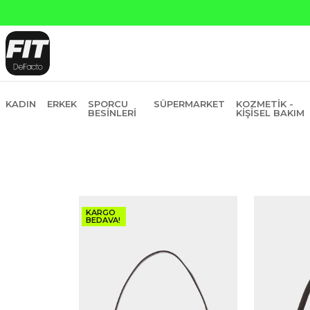
anti Bankasına Peşin Fiyatına 6 Taksit
KADIN
ERKEK
SPORCU
SÜPERMARKET
KOZMETIK -
BESINLERI
KIŞISEL BAKIM
KARGO
BEDAVA!