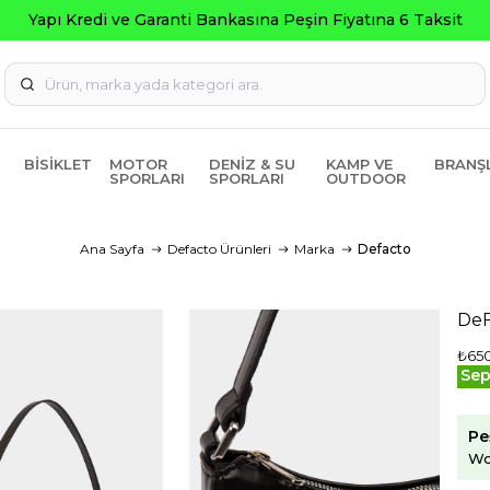
BISIKLET
MOTOR
DENIZ & SU
KAMP VE
BRANŞ
SPORLARI
SPORLARI
OUTDOOR
Ana Sayfa
Defacto Ürünleri
Marka
Defacto
DeF
₺65
Sep
Pe
Wo