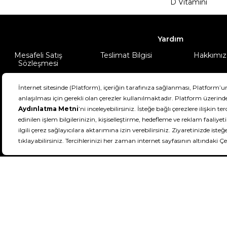
D Vitamini
Yardım
Mesafeli Satış
Teslimat Bilgisi
Hakkımız
Sözleşmesi
Şartlar & Koşullar
Ürünüm
DeFactoFIT ©️ 2022-2026. Tüm hakları sa
11
SEÇİNİZ