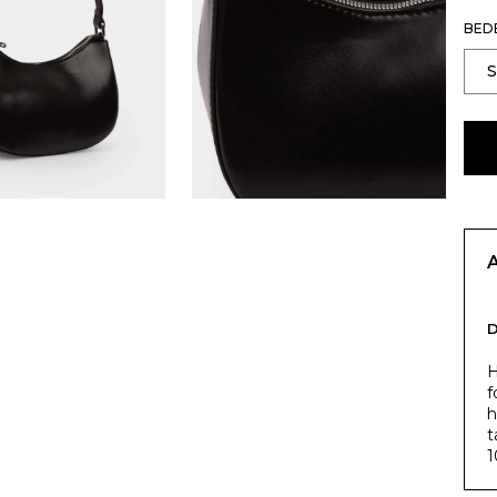
BED
H
f
h
t