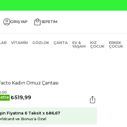
Seçili Ürünlerde ₺2
GİRİŞ YAP
SEPETİM
LAR
VITAMIN
GÖZLÜK
ÇANTA
EV &
KIZ
ERKEK
YAŞAM
ÇOCUK
ÇOCUK
acto Kadın Omuz Çantası
0,00
₺519,99
ette
şin Fiyatına 6 Taksit x ₺86,67
rldcard ve Bonus'a Özel