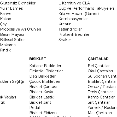
Glutensiz Ekmekler
L Karnitin ve CLA
Yulaf Ezmesi
Güç ve Performans Takviyeleri
Kahve
Kilo ve Hacim (Gainer)
Kakao
Kombinasyonlar
Çay
Kreatin
Propolis ve Arı Ürünleri
Tatlandırıcılar
Besin Mayası
Proteinli Besinler
Bitkisel Sütler
Shaker
Makarna
Fındık
BİSİKLET
ÇANTALAR
Katlanır Bisikletler
Bel Çantaları
Elektrikli Bisikletler
Okul Çantaları
Dağ Bisikletleri
Su Sporları Çanta
Eklem Sağlığı
Çocuk Bisikletleri
Bisiklet Çantalar
Bisiklet Çantası
Omuz / Postacı 
Bisiklet Kaskı
Tenis Çantaları
k Yağları
Bisiklet Lastiği
Kamp Çantaları
tik
Bisiklet Jant
Sırt Çantaları
Pedal
Yemek / Beslen
Bisiklet Eldiveni
Mat Çantaları